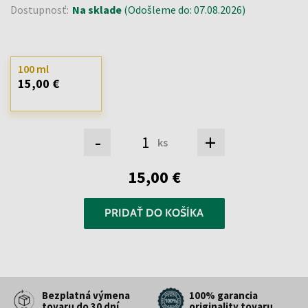
Dostupnosť:
Na sklade
(Odošleme do: 07.08.2026)
100 ml
15,00 €
-
+
ks
15,00 €
PRIDAŤ DO KOŠÍKA
Bezplatná výmena
100% garancia
tovaru do 30 dní
originality tovaru