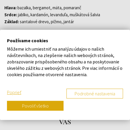
Hlava:
bazalka, bergamot, mäta, pomaranč
Srdce:
jablko, kardamón, levanduľa, muškátová šalvia
Základ:
santalové drevo, pižmo, jantár
Používame cookies
Pozor! Produkt je tester a môže neobsahovať balenie a
uzáver.
Môžeme ich umiestniť na analýzu údajov o našich
návštevníkoch, na zlepšenie našich webových stránok,
zobrazovanie prispôsobeného obsahu a na poskytovanie
DETAILY
skvelého zážitku z webových stránok. Pre viac informácií o
cookies používame otvorené nastavenia.
O ZNAČKE
Poprieť
Podrobné nastavenia
Povoliť všetko
Náš výber na mieru presne pre
vás