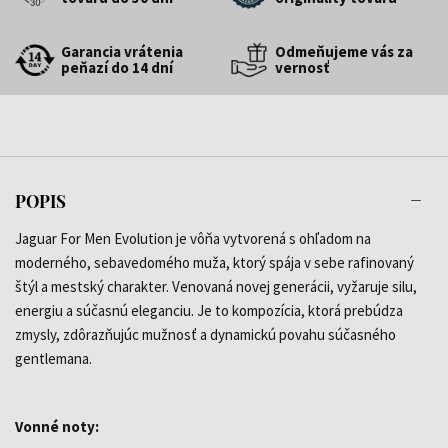
Garancia vrátenia
Odmeňujeme vás za
peňazí do 14 dní
vernosť
POPIS
Jaguar For Men Evolution je vôňa vytvorená s ohľadom na
moderného, sebavedomého muža, ktorý spája v sebe rafinovaný
štýl a mestský charakter. Venovaná novej generácii, vyžaruje silu,
energiu a súčasnú eleganciu. Je to kompozícia, ktorá prebúdza
zmysly, zdôrazňujúc mužnosť a dynamickú povahu súčasného
gentlemana.
Vonné noty: