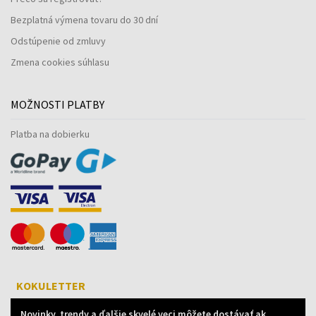
Bezplatná výmena tovaru do 30 dní
Odstúpenie od zmluvy
Zmena cookies súhlasu
MOŽNOSTI PLATBY
Platba na dobierku
KOKULETTER
Novinky, trendy a ďalšie skvelé veci môžete dostávať ak