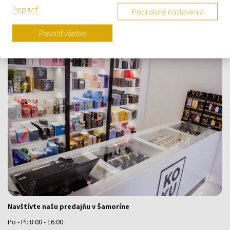
Poprieť
Kontaktný formulár
Podrobné nastavenia
Kontakt
Povoliť všetko
Výdajné miesto a predajňa KOKU Šamorín
Navštívte našu predajňu v Šamoríne
Po - Pi: 8:00 - 16:00