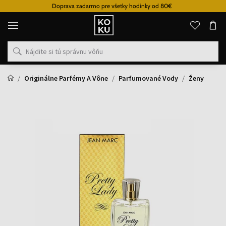
Doprava zadarmo pre všetky hodinky od 80€
Originálne
parfémy
a
hodinky
na
jednom
mieste
Originálne Parfémy A Vône
Parfumované Vody
Ženy