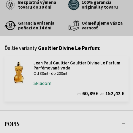
Bezplatná výmena
100% garancia
tovaru do 30 dní
originality tovaru
Garancia vrátenia
Odmeňujeme vás za
peňazí do 14 dní
vernosť
Ďalšie varianty
Gaultier Divine Le Parfum
:
Jean Paul Gaultier Gaultier Divine Le Parfum
Parfémovaná voda
Od 30ml - do 200ml
Skladom
60,89 €
152,42 €
od
do
POPIS