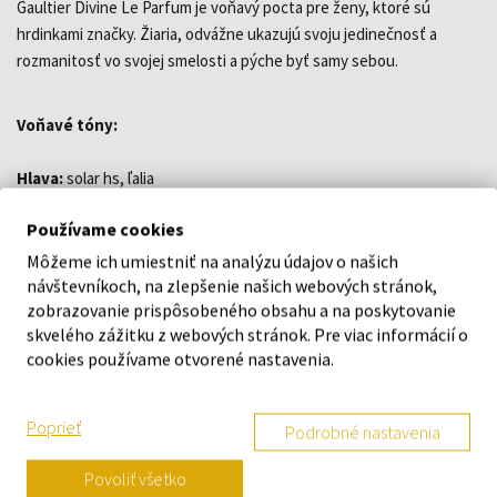
Gaultier Divine Le Parfum je voňavý pocta pre ženy, ktoré sú
hrdinkami značky. Žiaria, odvážne ukazujú svoju jedinečnosť a
rozmanitosť vo svojej smelosti a pýche byť samy sebou.
Voňavé tóny:
Hlava:
solar hs, ľalia
Srdce:
plumeria, morská soľ
Používame cookies
Základ:
jantár, benzoín
Môžeme ich umiestniť na analýzu údajov o našich
návštevníkoch, na zlepšenie našich webových stránok,
Pozor! Produkt je tester a nemusí obsahovať balenie a
zobrazovanie prispôsobeného obsahu a na poskytovanie
uzáver.
skvelého zážitku z webových stránok. Pre viac informácií o
cookies používame otvorené nastavenia.
DETAILY
Poprieť
Podrobné nastavenia
O ZNAČKE
Povoliť všetko