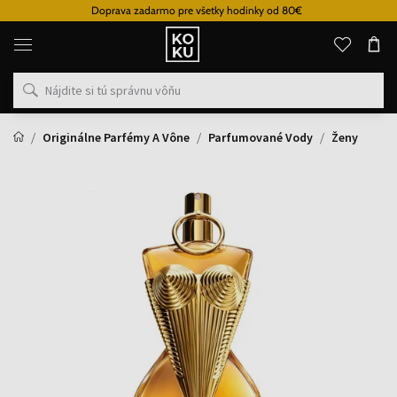
Doprava zadarmo pre všetky hodinky od 80€
Originálne
parfémy
a
hodinky
na
jednom
mieste
Originálne Parfémy A Vône
Parfumované Vody
Ženy