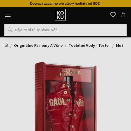
Doprava zadarmo pre všetky hodinky od 80€
Originálne
parfémy
a
hodinky
na
jednom
mieste
Originálne Parfémy A Vône
Toaletné Vody - Tester
Muži