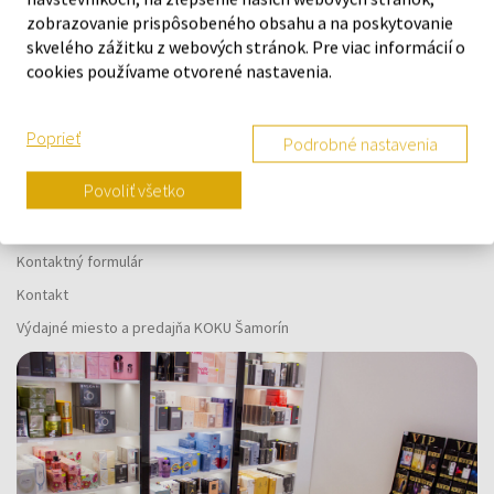
Náš výber na mieru presne pre
zobrazovanie prispôsobeného obsahu a na poskytovanie
vás
skvelého zážitku z webových stránok. Pre viac informácií o
cookies používame otvorené nastavenia.
Poprieť
Podrobné nastavenia
O SPOLOČNOSTI
Povoliť všetko
O nás
Kontaktný formulár
Kontakt
Výdajné miesto a predajňa KOKU Šamorín