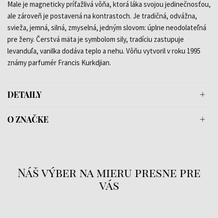
Male je magneticky príťažlivá vôňa, ktorá láka svojou jedinečnosťou,
ale zároveň je postavená na kontrastoch. Je tradičná, odvážna,
svieža, jemná, silná, zmyselná, jedným slovom: úplne neodolateľná
pre ženy. Čerstvá mäta je symbolom sily, tradíciu zastupuje
levanduľa, vanilka dodáva teplo a nehu. Vôňu vytvoril v roku 1995
známy parfumér Francis Kurkdjian.
DETAILY
O ZNAČKE
Náš výber na mieru presne pre
vás