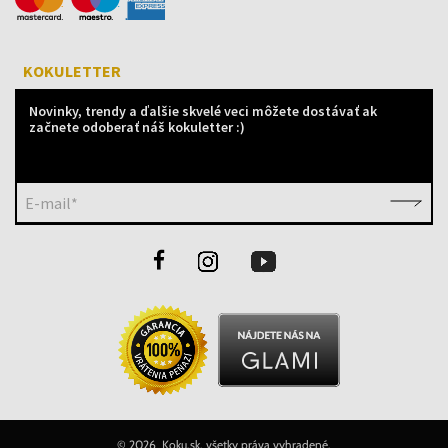
KOKULETTER
Novinky, trendy a ďalšie skvelé veci môžete dostávať ak
začnete odoberať náš kokuletter :)
E-mail*
©
2026 Koku.sk, všetky práva vyhradené.