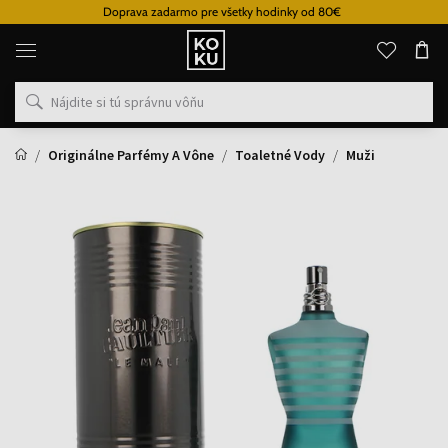
Doprava zadarmo pre všetky hodinky od 80€
Originálne
parfémy
a
hodinky
na
jednom
mieste
Originálne Parfémy A Vône
Toaletné Vody
Muži