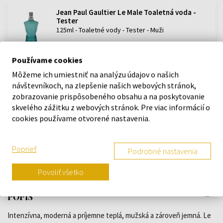
Jean Paul Gaultier Le Male Toaletná voda -
Tester
125ml - Toaletné vody - Tester - Muži
Skladom
Používame cookies
60,27 €
Môžeme ich umiestniť na analýzu údajov o našich
návštevníkoch, na zlepšenie našich webových stránok,
zobrazovanie prispôsobeného obsahu a na poskytovanie
Jean Paul Gaultier Le Male Darčeková sada
skvelého zážitku z webových stránok. Pre viac informácií o
Darčekové sady - Muži
cookies používame otvorené nastavenia.
Skladom
66,00 €
112,80 €
od
do
Poprieť
Podrobné nastavenia
Povoliť všetko
POPIS
Intenzívna, moderná a príjemne teplá, mužská a zároveň jemná. Le