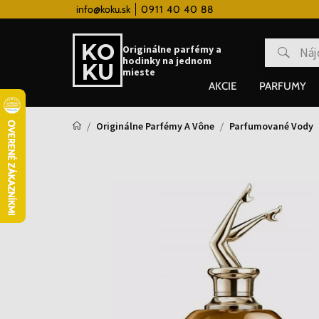
 hodinky od 80€
info@koku.sk
0911 40 40 88
Vernostný systém
Originálne parfémy a
hodinky na jednom
mieste
AKCIE
PARFUMY
Originálne Parfémy A Vône
Parfumované Vody