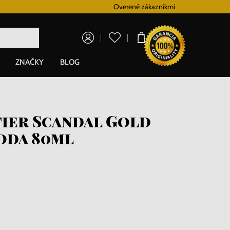
Vernostný systém
Overené zákazníkmi
Doprava zadarm
0,00 €
ZNAČKY
BLOG
tier Scandal Gold
oda 80ml