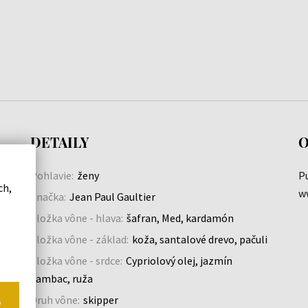
DETAILY
O
Pohlavie:
ženy
Pu
ch,
w
Značka:
Jean Paul Gaultier
Zložka vône - hlava:
šafran, Med, kardamón
Zložka vône - základ:
koža, santalové drevo, pačuli
Zložka vône - srdce:
Cypriolový olej, jazmín
Sambac, ruža
Druh vône:
skipper
o