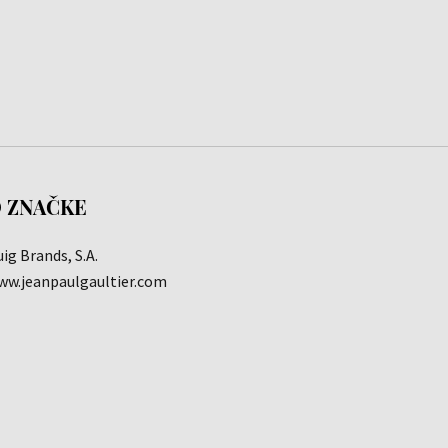
 ZNAČKE
ig Brands, S.A.
ww.jeanpaulgaultier.com