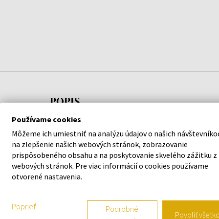
POPIS
Používame cookies
Parfumovaná voda Scandal Gold od Jean Paul
Môžeme ich umiestniť na analýzu údajov o našich návštevníko
Gaultier je chyprová vôňa pre ženy.
na zlepšenie našich webových stránok, zobrazovanie
prispôsobeného obsahu a na poskytovanie skvelého zážitku z
webových stránok. Pre viac informácií o cookies používame
otvorené nastavenia.
Poprieť
Podrobné
Povoliť všetk