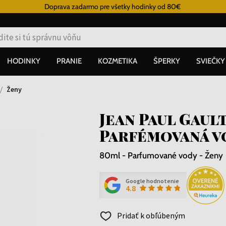
Doprava zadarmo pre všetky hodinky od 80€
HODINKY
PRANIE
KOZMETIKA
ŠPERKY
SVIEČKY
Ženy
Jean Paul Gaul
Parfémovaná v
80ml - Parfumované vody - Ženy
Google hodnotenie
4.8
Pridať k obľúbeným