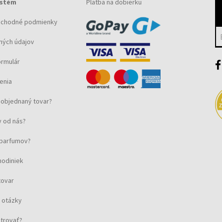
ystém
Platba na dobierku
bchodné podmienky
ných údajov
ormulár
enia
objednaný tovar?
 od nás?
u parfumov?
hodiniek
tovar
 otázky
strovať?