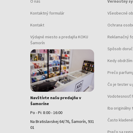
O nás
Vernostný s
Kontaktný formulár
Všeobecné o
Kontakt
Ochrana osob
Výdajné miesto a predajňa KOKU
Reklamačný f
Šamorín
Spôsob doruč
Kedy obdržím 
Prečo parfumy
Čo je tester 
Vodotesnosť 
Navštívte našu predajňu v
Šamoríne
Iba originálny 
Po - Pi: 8:00 - 16:00
Často kladené
Na Bratislavskej 64/76, Šamorín, 931
01
Prečo sa regi