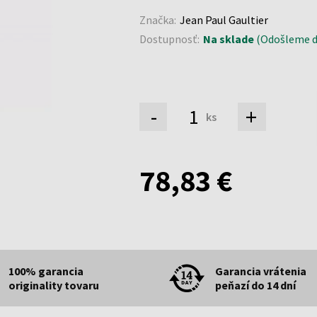
Značka:
Jean Paul Gaultier
Dostupnosť:
Na sklade
(Odošleme do
-
+
ks
78,83 €
100% garancia
Garancia vrátenia
originality tovaru
peňazí do 14 dní