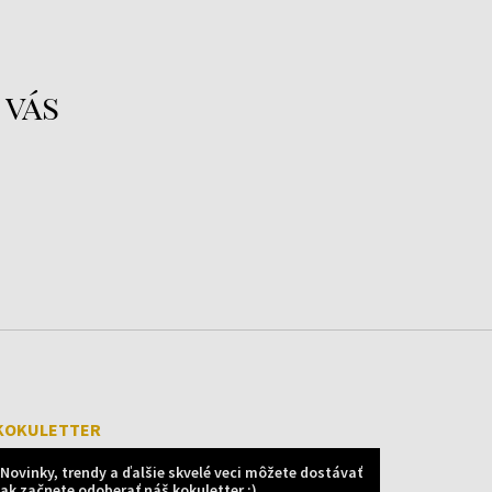
 vás
KOKULETTER
Novinky, trendy a ďalšie skvelé veci môžete dostávať
ak začnete odoberať náš kokuletter :)