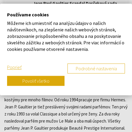
Jean Paul Gaultier Scandal Darčeková sada,
parfémovaná voda 50ml + telové mlieko 75ml
Darčekové sady - Ženy
Používame cookies
Môžeme ich umiestniť na analýzu údajov o našich
Skladom
návštevníkoch, na zlepšenie našich webových stránok,
zobrazovanie prispôsobeného obsahu a na poskytovanie
skvelého zážitku z webových stránok. Pre viac informácií o
cookies používame otvorené nastavenia.
POPIS
Jean P. Gaultier - Francúzsky návrhár módy Jean Paul Gaultier sa
Poprieť
Podrobné nastavenia
predstavil prvou vlastnou kolekciou v roku 1976. Čoskoro sa stal
prezývaný "rebelský chlapec" francúzskej módy, pretože rada
Povoliť všetko
ďalších kolekcií niesla základy z pouličnej módy a aj z ľudovej kultúry.
Jean P. Gaultier navrhoval oblečenie pre speváčku Madonnu a tiež
kostýmy pre mnoho filmov. Od roku 1994 pracuje pre firmu Hermes.
Jean P. Gaultier je tiež preslávený svojimi radami parfémov. Ten prvý
z roku 1993 sa volal Classique a bol určený pre ženy. Za dva roky
nasledoval parfém pre mužov Le Male a oba mali úspech. Všetky
parfémy Jean P. Gaultier produkuje Beauté Prestige International.