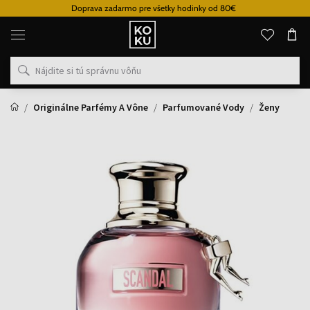
Doprava zadarmo pre všetky hodinky od 80€
Originálne
parfémy
a
hodinky
na
jednom
mieste
Originálne Parfémy A Vône
Parfumované Vody
Ženy