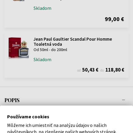
Skladom
99,00 €
Jean Paul Gaultier Scandal Pour Homme
Toaletná voda
Od 50ml - do 200ml
Skladom
50,43 €
118,80 €
od
do
POPIS
Úderná, zmyselná, energizujúca a extrémne návyková! Taká je vôňa
Používame cookies
Jean Paul Gaultier Scandal Pour Homme. Jediné navoňanie vás
Môžeme ich umiestniť na analýzu údajov o našich
pasuje za víťaza, o čom svedčí už samotný flakón s vrchnáčikom v
návštevníkoch, na zlepšenie našich webových stránok,
podobe koruny a trofeje pre majstra.Ako prvé vás zaujmú šalviové