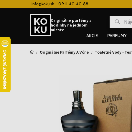
 hodinky od 80€
info@koku.sk
0911 40 40 88
Vernostný systém
Originálne parfémy a
hodinky na jednom
mieste
AKCIE
PARFUMY
Originálne Parfémy A Vône
Toaletné Vody - Tes