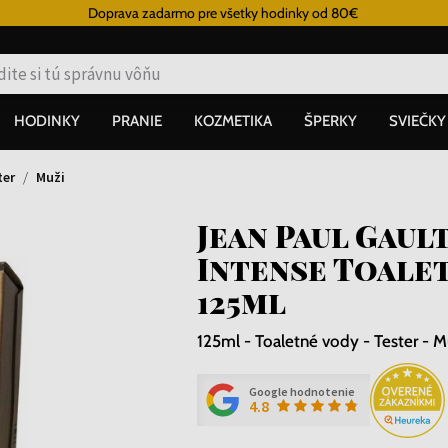
Doprava zadarmo pre všetky hodinky od 80€
HODINKY
PRANIE
KOZMETIKA
ŠPERKY
SVIEČKY
ter
Muži
Jean Paul Gaul
Intense Toalet
125ml
125ml - Toaletné vody - Tester - M
Google hodnotenie
4.8