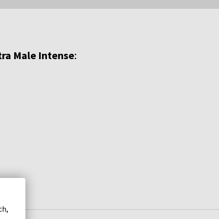
tra Male Intense
:
ch,