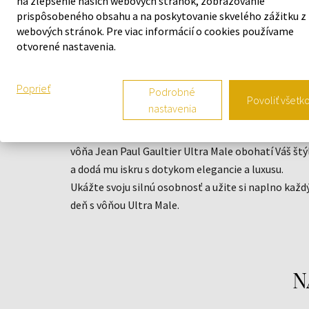
na zlepšenie našich webových stránok, zobrazovanie
prispôsobeného obsahu a na poskytovanie skvelého zážitku z
POPIS
webových stránok. Pre viac informácií o cookies používame
otvorené nastavenia.
Jean Paul Gaultier Ultra Male je silná korenistá
vôňa pre mužov z roku 2015. Zloženie sa otvára
Poprieť
Podrobné
sviežimi tónmi hrušky, citrónu a bergamotu, ktoré
Povoliť všetk
nastavenia
sú obohatené o chladivú vôňu mäty. Kompozíciu
doplňuje dotykom korenia, cédru a pačuli. Pánska
vôňa Jean Paul Gaultier Ultra Male obohatí Váš štý
a dodá mu iskru s dotykom elegancie a luxusu.
Ukážte svoju silnú osobnosť a užite si naplno každ
deň s vôňou Ultra Male.
N