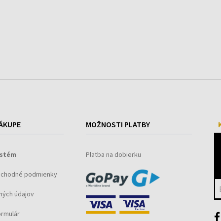
ÁKUPE
MOŽNOSTI PLATBY
ystém
Platba na dobierku
bchodné podmienky
ných údajov
ormulár