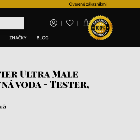
Vernostný systém
Overené zákazníkmi
Doprava zadarm
0,00 €
ZNAČKY
BLOG
tier Ultra Male
ná voda - Tester,
uži