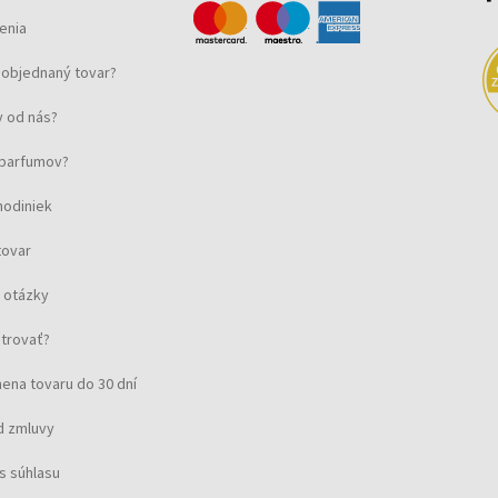
enia
objednaný tovar?
 od nás?
u parfumov?
hodiniek
tovar
 otázky
strovať?
ena tovaru do 30 dní
d zmluvy
s súhlasu