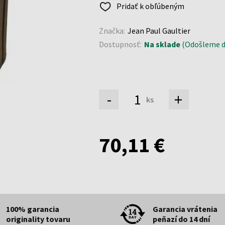
Pridať k obľúbeným
Značka:
Jean Paul Gaultier
Dostupnosť:
Na sklade
(Odošleme do
-
+
ks
70,11 €
100% garancia
Garancia vrátenia
originality tovaru
peňazí do 14 dní