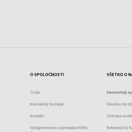
O SPOLOČNOSTI
VŠETKO O N
O nás
Vernostný s
Kontaktný formulár
Všeobecné o
Kontakt
Ochrana osob
Výdajné miesto a predajňa KOKU
Reklamačný f