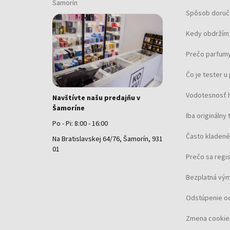
Šamorín
Spôsob doruč
Kedy obdržím 
Prečo parfumy
Čo je tester 
Vodotesnosť 
Navštívte našu predajňu v
Šamoríne
Iba originálny 
Po - Pi: 8:00 - 16:00
Často kladené
Na Bratislavskej 64/76, Šamorín, 931
01
Prečo sa regi
Bezplatná vým
Odstúpenie o
Zmena cookie