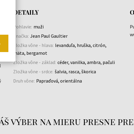
DETAILY
O
Pohlavie:
muži
Pu
w
Značka:
Jean Paul Gaultier
o
Zložka vône - hlava:
levanduľa, hruška, citrón,
mäta, bergamot
Zložka vône - základ:
céder, vanilka, ambra, pačuli
l
Zložka vône - srdce:
šalvia, rasca, škorica
Druh vône:
Papraďová, orientálna
ý
áš výber na mieru presne pre