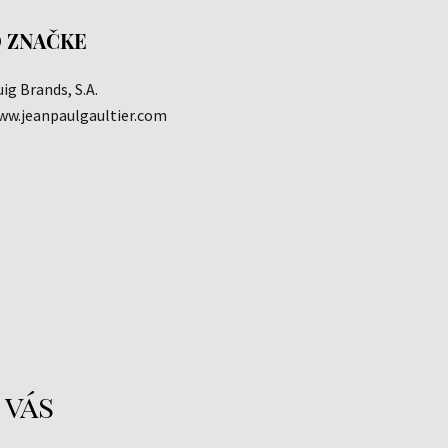
 ZNAČKE
ig Brands, S.A.
ww.jeanpaulgaultier.com
 vás