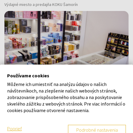
Výdajné miesto a predajňa KOKU Šamorín
Používame cookies
Môžeme ich umiestniť na analýzu údajov o našich
návštevníkoch, na zlepšenie našich webových stránok,
zobrazovanie prispôsobeného obsahu a na poskytovanie
Navštívte našu predajňu v Šamoríne
skvelého zážitku z webových stránok. Pre viac informácií o
Po - Pi: 8:00 - 16:00
cookies používame otvorené nastavenia.
Na Bratislavskej 64/76, Šamorín, 931 01
Poprieť
Podrobné nastavenia