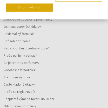
VŠETKO O NÁKUPE
Povoliť všetko
Vernostný systém
Všeobecné obchodné podmienky
Ochrana osobných údajov
Reklamačný formulár
Spôsob doručenia
Kedy obdržím objednaný tovar?
Prečo parfumy od nás?
Čo je tester u parfumov?
Vodotesnosť hodiniek
Iba originálny tovar
Často kladené otázky
Prečo sa registrovať?
Bezplatná výmena tovaru do 30 dní
Odstúpenie od zmluvy