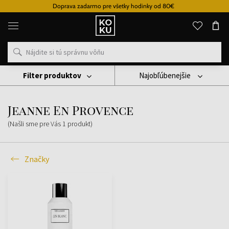
Doprava zadarmo pre všetky hodinky od 80€
Originálne
parfémy
a
hodinky
na
jednom
mieste
Filter produktov
Najobľúbenejšie
Značky
Jeanne En Provence
Jeanne En Provence
(Našli sme pre Vás
1
produkt
)
Značky