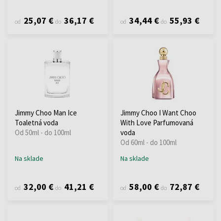
25,07 €
36,17 €
34,44 €
55,93 €
od
do
od
do
Jimmy Choo Man Ice
Jimmy Choo I Want Choo
Toaletná voda
With Love Parfumovaná
Od 50ml - do 100ml
voda
Od 60ml - do 100ml
Na sklade
Na sklade
32,00 €
41,21 €
58,00 €
72,87 €
od
do
od
do