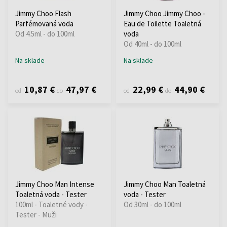
Jimmy Choo Flash
Jimmy Choo Jimmy Choo -
Parfémovaná voda
Eau de Toilette Toaletná
Od 4.5ml - do 100ml
voda
Od 40ml - do 100ml
Na sklade
Na sklade
10,87 €
47,97 €
22,99 €
44,90 €
od
do
od
do
Jimmy Choo Man Intense
Jimmy Choo Man Toaletná
Toaletná voda - Tester
voda - Tester
100ml - Toaletné vody -
Od 30ml - do 100ml
Tester - Muži