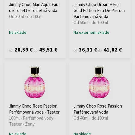
Jimmy Choo Man Aqua Eau
Jimmy Choo Urban Hero
de Toilette Toaletná voda
Gold Edition Eau De Parfum
Od 30ml - do 100ml
Parfémovaná voda
Od 50ml - do 100ml
Na sklade
Na externom sklade
28,59 €
45,51 €
36,31 €
41,82 €
od
do
od
do
Jimmy Choo Rose Passion
Jimmy Choo Rose Passion
Parfémovaná voda - Tester
Parfémovaná voda
100ml - Parfémové vody -
Od 40ml - do 100ml
Tester - Ženy
Na sklade
Na sklade