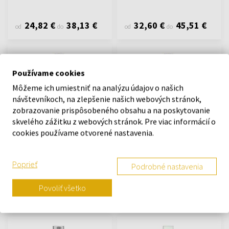
24,82 €
38,13 €
32,60 €
45,51 €
od
do
od
do
Používame cookies
Môžeme ich umiestniť na analýzu údajov o našich
návštevníkoch, na zlepšenie našich webových stránok,
zobrazovanie prispôsobeného obsahu a na poskytovanie
Jimmy Choo Man Blue
Jimmy Choo Man Blue
skvelého zážitku z webových stránok. Pre viac informácií o
Toaletná voda
Toaletná voda - Tester
cookies používame otvorené nastavenia.
Od 50ml - do 100ml
100ml - Toaletné vody -
Tester - Muži
Poprieť
Podrobné nastavenia
Na sklade
Na sklade
Povoliť všetko
34,84 €
41,82 €
30,73 €
od
do