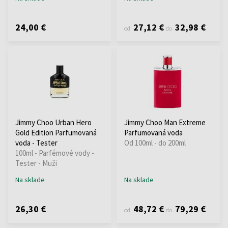
24,00 €
27,12 €
32,98 €
od
do
Jimmy Choo Urban Hero
Jimmy Choo Man Extreme
Gold Edition Parfumovaná
Parfumovaná voda
voda - Tester
Od 100ml - do 200ml
100ml - Parfémové vody -
Tester - Muži
Na sklade
Na sklade
26,30 €
48,72 €
79,29 €
od
do