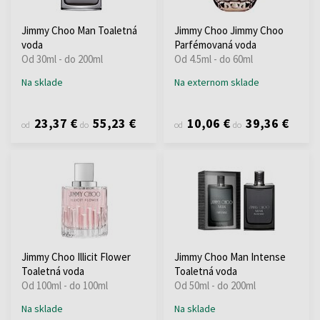
Jimmy Choo Man Toaletná
Jimmy Choo Jimmy Choo
voda
Parfémovaná voda
Od 30ml - do 200ml
Od 4.5ml - do 60ml
Na sklade
Na externom sklade
23,37 €
55,23 €
10,06 €
39,36 €
od
do
od
do
Jimmy Choo Illicit Flower
Jimmy Choo Man Intense
Toaletná voda
Toaletná voda
Od 100ml - do 100ml
Od 50ml - do 200ml
Na sklade
Na sklade