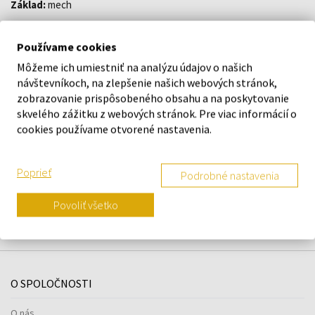
Základ:
mech
Používame cookies
DETAILY
Môžeme ich umiestniť na analýzu údajov o našich
návštevníkoch, na zlepšenie našich webových stránok,
O ZNAČKE
zobrazovanie prispôsobeného obsahu a na poskytovanie
skvelého zážitku z webových stránok. Pre viac informácií o
cookies používame otvorené nastavenia.
Náš výber na mieru presne pre
Poprieť
Podrobné nastavenia
vás
Povoliť všetko
O SPOLOČNOSTI
O nás