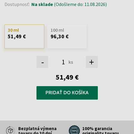
Dostupnosť:
Na sklade
(Odošleme do: 11.08.2026)
30 ml
100 ml
51,49 €
96,30 €
-
+
ks
51,49 €
PRIDAŤ DO KOŠÍKA
Bezplatná výmena
100% garancia
tovaru do 30 dní
originality tovaru