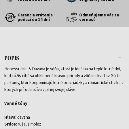
Garancia vrátenia
Odmeňujeme vás za
peňazí do 14 dní
vernosť
POPIS
Honeysuckle & Davana je vôňa, ktorá je ideálna na teplé letné dni,
keď túžiš cítiť sa obklopená krásou prírody a vôňami kvetov. Sú to
parfumy, ktoré pripomínajú letné prechádzky a romantické chvíle, v
ktorých príroda ožíva v plnej svojej sláve.
Vonné tóny:
Hlava:
davana
Srdce:
ruža, zimolez