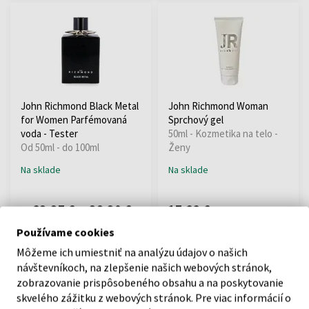
John Richmond Black Metal
John Richmond Woman
for Women Parfémovaná
Sprchový gel
voda - Tester
50ml - Kozmetika na telo -
Od 50ml - do 100ml
Ženy
Na sklade
Na sklade
23,37 €
38,30 €
17,22 €
od
do
Používame cookies
Môžeme ich umiestniť na analýzu údajov o našich
:
návštevníkoch, na zlepšenie našich webových stránok,
zobrazovanie prispôsobeného obsahu a na poskytovanie
1
skvelého zážitku z webových stránok. Pre viac informácií o