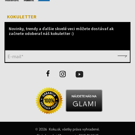
KOKULETTER
Novinky, trendy a ďalšie skvelé veci môžete dostávať ak
začnete odoberať náš kokuletter :)
E-mail*
©
2026 Koku.sk, všetky práva vyhradené.