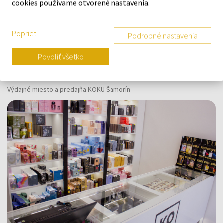
cookies používame otvorené nastavenia.
O SPOLOČNOSTI
Poprieť
Podrobné nastavenia
O nás
Povoliť všetko
Kontaktný formulár
Kontakt
Výdajné miesto a predajňa KOKU Šamorín