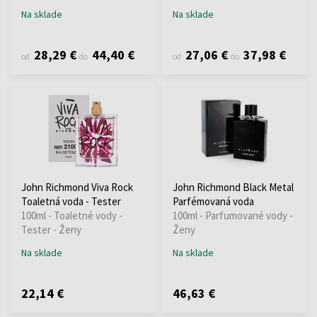
Na sklade
Na sklade
28,29 €
44,40 €
27,06 €
37,98 €
od
do
od
do
John Richmond Viva Rock
John Richmond Black Metal
Toaletná voda - Tester
Parfémovaná voda
100ml - Toaletné vody -
100ml - Parfumované vody -
Tester - Ženy
Ženy
Na sklade
Na sklade
22,14 €
46,63 €