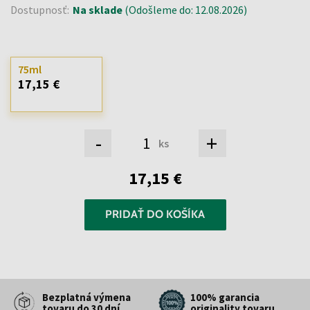
Dostupnosť:
Na sklade
(Odošleme do: 12.08.2026)
75ml
17,15 €
-
+
ks
17,15 €
PRIDAŤ DO KOŠÍKA
Bezplatná výmena
100% garancia
tovaru do 30 dní
originality tovaru