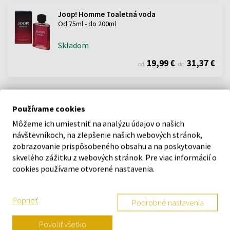
Joop! Homme Toaletná voda
Od 75ml - do 200ml
Skladom
19,99 €
31,37 €
od
do
Používame cookies
POPIS
Môžeme ich umiestniť na analýzu údajov o našich
návštevníkoch, na zlepšenie našich webových stránok,
Oslavuje všetky aspekty muža s trvalým klasickým nádychom.
zobrazovanie prispôsobeného obsahu a na poskytovanie
Buďte nezávislý jedinec, vysoko kreatívny a expresívny. Pod
skvelého zážitku z webových stránok. Pre viac informácií o
vyrovnaným povrchom sa skýva mohutný oheň.
cookies používame otvorené nastavenia.
DETAILY
Poprieť
Podrobné nastavenia
O ZNAČKE
Povoliť všetko