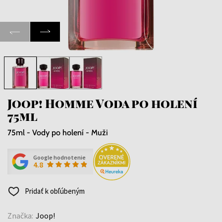
Joop! Homme Voda po holení
75ml
75ml - Vody po holení - Muži
Google hodnotenie
4.8
Pridať k obľúbeným
Značka:
Joop!