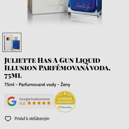
Juliette Has A Gun Liquid
Illusion Parfémovaná voda,
75ml
75ml - Parfumované vody - Ženy
Google hodnotenie
4.8
Pridať k obľúbeným