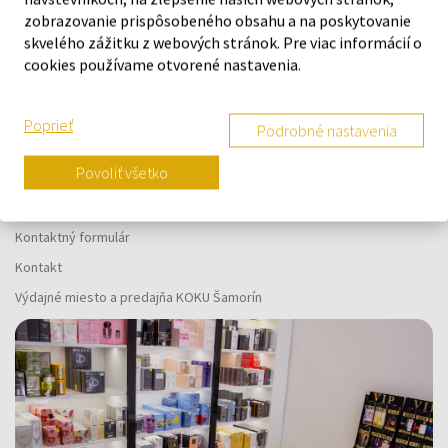
Náš výber na mieru presne pre
zobrazovanie prispôsobeného obsahu a na poskytovanie
vás
skvelého zážitku z webových stránok. Pre viac informácií o
cookies používame otvorené nastavenia.
Poprieť
Podrobné nastavenia
O SPOLOČNOSTI
Povoliť všetko
O nás
Kontaktný formulár
Kontakt
Výdajné miesto a predajňa KOKU Šamorín