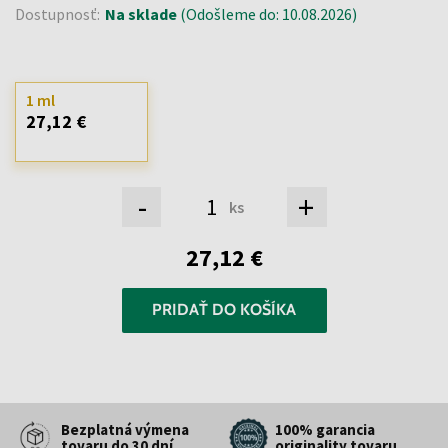
Dostupnosť:
Na sklade
(Odošleme do: 10.08.2026)
1 ml
27,12 €
-
+
ks
27,12 €
PRIDAŤ DO KOŠÍKA
Bezplatná výmena
100% garancia
tovaru do 30 dní
originality tovaru