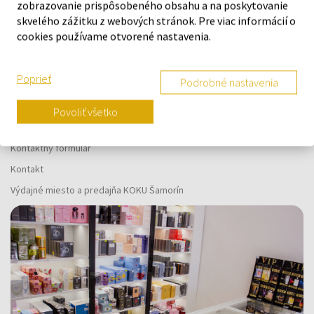
vás
zobrazovanie prispôsobeného obsahu a na poskytovanie
skvelého zážitku z webových stránok. Pre viac informácií o
cookies používame otvorené nastavenia.
Poprieť
Podrobné nastavenia
O SPOLOČNOSTI
Povoliť všetko
O nás
Kontaktný formulár
Kontakt
Výdajné miesto a predajňa KOKU Šamorín