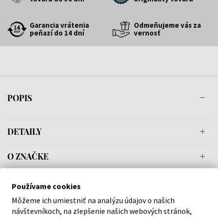
Garancia vrátenia
Odmeňujeme vás za
peňazí do 14 dní
vernosť
POPIS
DETAILY
O ZNAČKE
Používame cookies
Môžeme ich umiestniť na analýzu údajov o našich
Náš výber na mieru presne pre
návštevníkoch, na zlepšenie našich webových stránok,