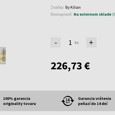
Značka:
By Kilian
Dostupnosť:
Na externom sklade
(O
-
+
ks
226,73 €
100% garancia
Garancia vrátenia
originality tovaru
peňazí do 14 dní