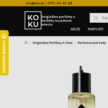
 hodinky od 80€
info@koku.sk
0911 40 40 88
Vernostný systém
Originálne parfémy a
hodinky na jednom
mieste
AKCIE
PARFUMY
Originálne Parfémy A Vône
Parfumované Vody