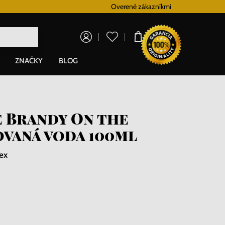
Vernostný systém
Overené zákazníkmi
Doprava zadarm
0,00 €
ZNAČKY
BLOG
e Brandy On the
vaná voda 100ml
ex