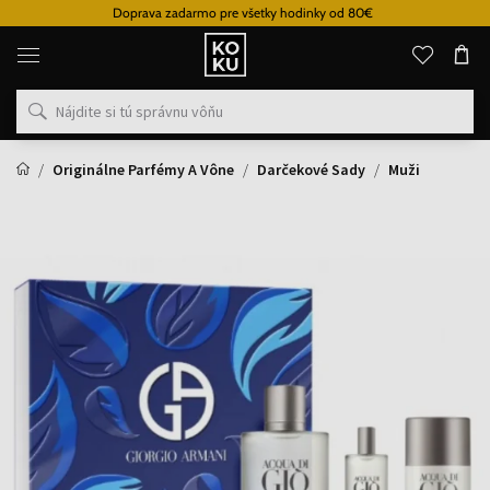
Doprava zadarmo pre všetky hodinky od 80€
Originálne
parfémy
a
hodinky
na
jednom
mieste
Originálne Parfémy A Vône
Darčekové Sady
Muži