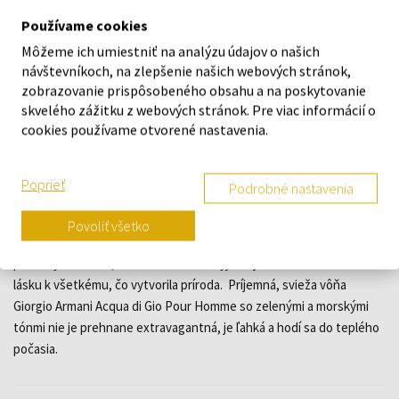
Giorgio Armani Acqua di Gio Pour Homme
Toaletná voda
Používame cookies
Od 30ml - do 200ml
Môžeme ich umiestniť na analýzu údajov o našich
Skladom
návštevníkoch, na zlepšenie našich webových stránok,
zobrazovanie prispôsobeného obsahu a na poskytovanie
35,42 €
86,30 €
od
do
skvelého zážitku z webových stránok. Pre viac informácií o
cookies používame otvorené nastavenia.
Poprieť
POPIS
Podrobné nastavenia
Oceánová aromatická vôňa Giorgio Armani Acqua di Gio Pour
Povoliť všetko
Homme plná života, s bohatou dušou. Svieža, ľahká, inšpirovaná
prírodnými živlami, morom a vetrom. Vyjadruje návrhárovu hlbokú
lásku k všetkému, čo vytvorila príroda. Príjemná, svieža vôňa
Giorgio Armani Acqua di Gio Pour Homme so zelenými a morskými
tónmi nie je prehnane extravagantná, je ľahká a hodí sa do teplého
počasia.