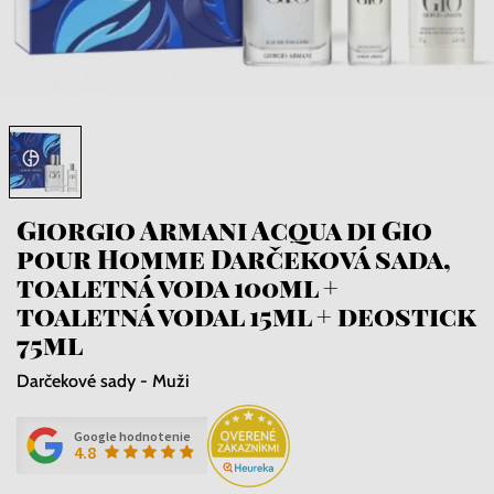
Giorgio Armani Acqua di Gio
pour Homme Darčeková sada,
toaletná voda 100ml +
toaletná vodal 15ml + deostick
75ml
Darčekové sady - Muži
Google hodnotenie
4.8