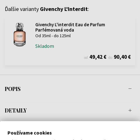
Ďalšie varianty
Givenchy L'Interdit
:
Givenchy L'interdit Eau de Parfum
Parfémovaná voda
Od 35ml - do 125ml
Skladom
49,42 €
90,40 €
od
do
POPIS
DETAILY
O ZNAČKE
Používame cookies