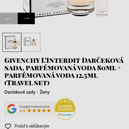
Givenchy L'Interdit Darčeková
sada, parfémovaná voda 80ml +
parfémovaná voda 12,5ml
(Travel set)
Darčekové sady - Ženy
Google hodnotenie
4.8
Pridať k obľúbeným