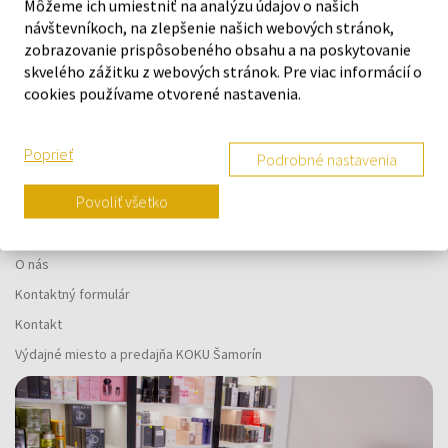
Môžeme ich umiestniť na analýzu údajov o našich
návštevníkoch, na zlepšenie našich webových stránok,
zobrazovanie prispôsobeného obsahu a na poskytovanie
Náš výber na mieru presne pre
skvelého zážitku z webových stránok. Pre viac informácií o
vás
cookies používame otvorené nastavenia.
Poprieť
Podrobné nastavenia
Povoliť všetko
O SPOLOČNOSTI
O nás
Kontaktný formulár
Kontakt
Výdajné miesto a predajňa KOKU Šamorín