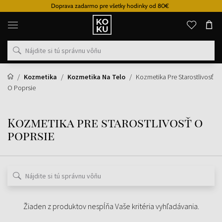
Doprava zadarmo pre všetky hodinky od 80€
Originálne
parfémy
a
hodinky
na
jednom
mieste
Kozmetika
Kozmetika Na Telo
Kozmetika Pre Starostlivosť
O Poprsie
Kozmetika pre starostlivosť o
poprsie
Žiaden z produktov nespĺňa Vaše kritéria vyhľadávania.