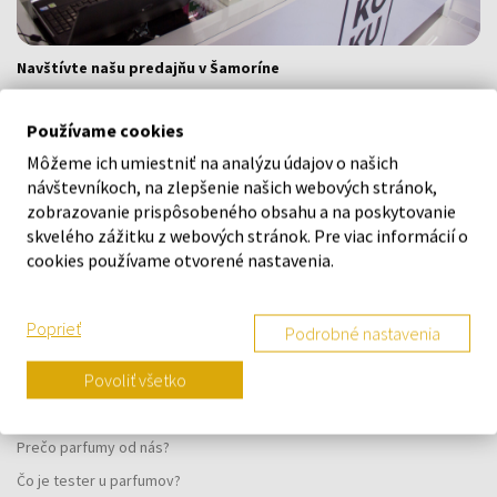
Navštívte našu predajňu v Šamoríne
Po - Pi: 8:00 - 16:00
Používame cookies
Na Bratislavskej 64/76, Šamorín, 931 01
Môžeme ich umiestniť na analýzu údajov o našich
návštevníkoch, na zlepšenie našich webových stránok,
VŠETKO O NÁKUPE
zobrazovanie prispôsobeného obsahu a na poskytovanie
skvelého zážitku z webových stránok. Pre viac informácií o
Vernostný systém
cookies používame otvorené nastavenia.
Všeobecné obchodné podmienky
Ochrana osobných údajov
Poprieť
Podrobné nastavenia
Reklamačný formulár
Povoliť všetko
Spôsob doručenia
Kedy obdržím objednaný tovar?
Prečo parfumy od nás?
Čo je tester u parfumov?