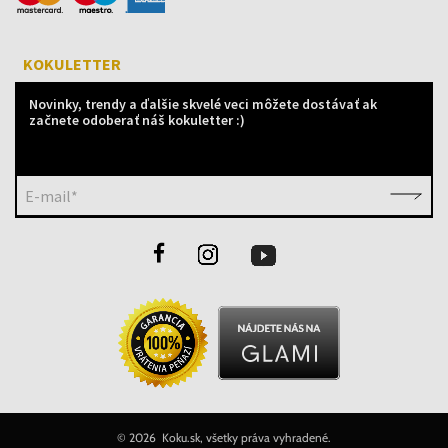
KOKULETTER
Novinky, trendy a ďalšie skvelé veci môžete dostávať ak
začnete odoberať náš kokuletter :)
E-mail*
©
2026 Koku.sk, všetky práva vyhradené.