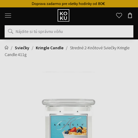
Doprava zadarmo pre všetky hodinky od 80€
Originálne
parfémy
a
hodinky
na
jednom
mieste
Sviečky
Kringle Candle
Stredné 2-Knôtové Sviečky Kringle
Candle 411g