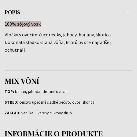
POPIS
100% sójový vosk
Vločky s ovocím: čučoriedky, jahody, banány, škorica.
Dokonalá sladko-slaná vôňa, ktorú by ste najradšej
ochutnali.
MIX VÔNÍ
TOP:
banán, jahoda, drobné ovocie
STRED:
čerstvo upečené sladké pečivo, ovos, škorica
ZÁKLAD:
vanilka, uvarený cukrový sirup
INFORMÁCIE O PRODUKTE