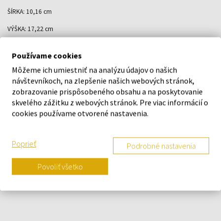
ŠÍRKA: 10,16 cm
VÝŠKA: 17,22 cm
DĹŽKA HORENIA: 100 hodín
Používame cookies
VÁHA: 624 g
Môžeme ich umiestniť na analýzu údajov o našich
návštevníkoch, na zlepšenie našich webových stránok,
VOSK: 100% sójový
zobrazovanie prispôsobeného obsahu a na poskytovanie
skvelého zážitku z webových stránok. Pre viac informácií o
O ZNAČKE
cookies používame otvorené nastavenia.
Poprieť
Podrobné nastavenia
Náš výber na mieru presne pre
Povoliť všetko
vás