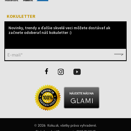
KOKULETTER
Novinky, trendy a ďalšie skvelé veci môžete dostávať ak
začnete odoberať náš kokuletter :)
E-mail*
©
2026 Koku.sk, všetky práva vyhradené.