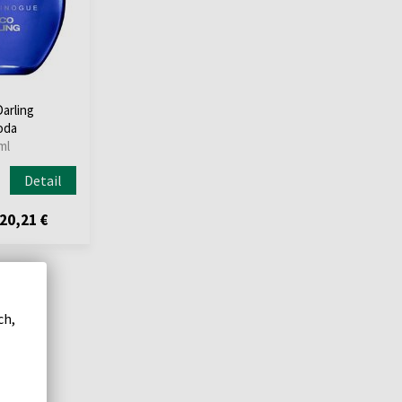
arling
oda
ml
Detail
20,21 €
ch,