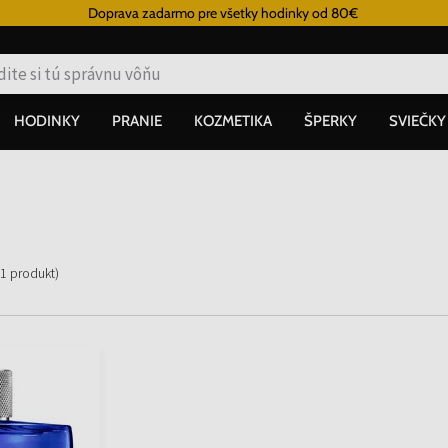
Doprava zadarmo pre všetky hodinky od 80€
HODINKY
PRANIE
KOZMETIKA
ŠPERKY
SVIEČKY
1
produkt
)