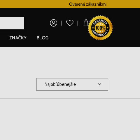
Vernostný systém
Overené zákazníkmi
Doprava zadarm
0,00 €
ZNAČKY
BLOG
Najobľúbenejšie