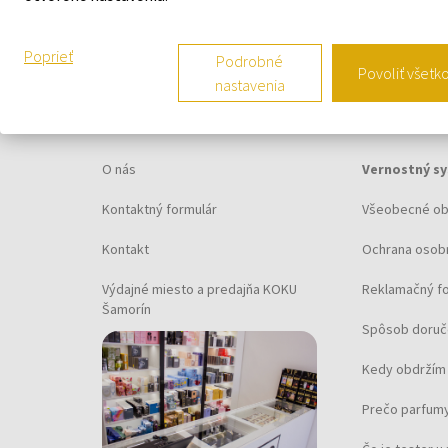
Poprieť
Podrobné
Povoliť všetk
nastavenia
O SPOLOČNOSTI
VŠETKO O N
O nás
Vernostný s
Kontaktný formulár
Všeobecné o
Kontakt
Ochrana osob
Výdajné miesto a predajňa KOKU
Reklamačný f
Šamorín
Spôsob doruč
Kedy obdržím 
Prečo parfumy