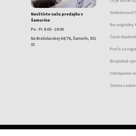
Čo je tester 
Vodotesnosť 
Navštívte našu predajňu v
Šamoríne
Iba originálny 
Po - Pi: 8:00 - 16:00
Často kladené
Na Bratislavskej 64/76, Šamorín, 931
01
Prečo sa regi
Bezplatná vým
Odstúpenie o
Zmena cookie
©
2026 Koku.sk, všetky práva vyhradené.