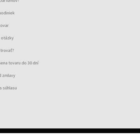
u parfumov?
hodiniek
tovar
 otázky
strovať?
ena tovaru do 30 dní
d zmluvy
s súhlasu