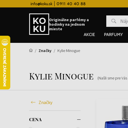
 hodinky od 80€
info@koku.sk
0911 40 40 88
Vernostný systém
Originálne parfémy a
hodinky na jednom
mieste
AKCIE
PARFUMY
Značky
Kylie Minogue
Kylie Minogue
(Našli sme pre Vás
Značky
CENA