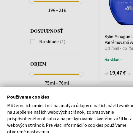
19€ - 21€
DOSTUPNOSŤ
Kylie Minogue D
Na sklade
(1)
Parfémovaná v
Od 75ml - do 75
Na sklade
OBJEM
19,47 €
od
do
75ml - 76ml
Používame cookies
Môžeme ich umiestniť na analýzu údajov o našich návštevníko
na zlepšenie našich webových stránok, zobrazovanie
prispôsobeného obsahu a na poskytovanie skvelého zážitku z
webových stránok. Pre viac informácií o cookies používame
otvorené nastavenia.