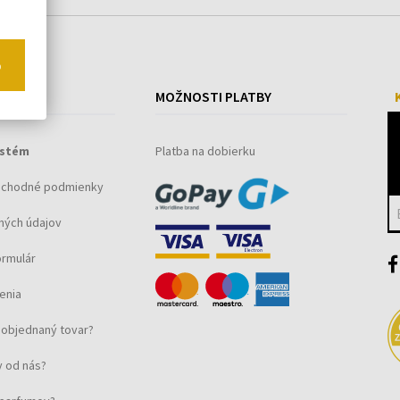
o
ÁKUPE
MOŽNOSTI PLATBY
ystém
Platba na dobierku
bchodné podmienky
ných údajov
ormulár
enia
objednaný tovar?
 od nás?