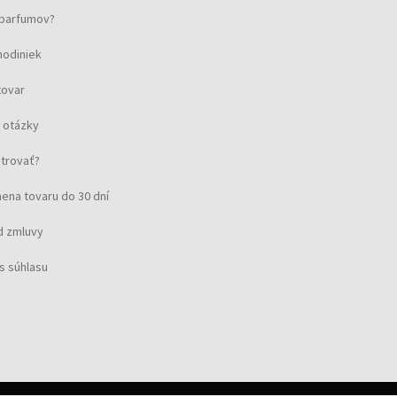
u parfumov?
hodiniek
tovar
 otázky
strovať?
ena tovaru do 30 dní
d zmluvy
s súhlasu