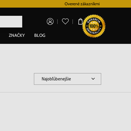
Vernostný systém
Overené zákazníkmi
Doprava zadarm
0,00 €
ZNAČKY
BLOG
Najobľúbenejšie