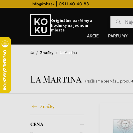
 hodinky od 80€
info@koku.sk
0911 40 40 88
Vernostný systém
Originálne parfémy a
hodinky na jednom
mieste
AKCIE
PARFUMY
Značky
La Martina
La Martina
(Našli sme pre Vás
1
produk
Značky
CENA