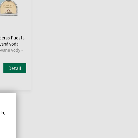
deras Puesta
vaná voda
ované vody -
Detail
ch,