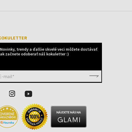
KOKULETTER
Novinky, trendy a ďalšie skvelé veci môžete dostávať
ak začnete odoberať náš kokuletter :)
E-mail*