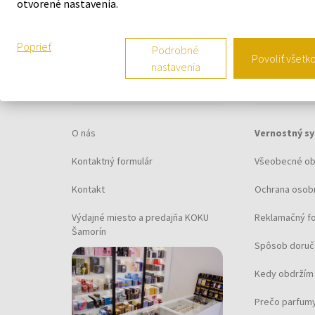
otvorené nastavenia.
Poprieť
Podrobné
Povoliť všetk
nastavenia
O SPOLOČNOSTI
VŠETKO O N
O nás
Vernostný s
Kontaktný formulár
Všeobecné o
Kontakt
Ochrana osob
Výdajné miesto a predajňa KOKU
Reklamačný f
Šamorín
Spôsob doruč
Kedy obdržím 
Prečo parfumy