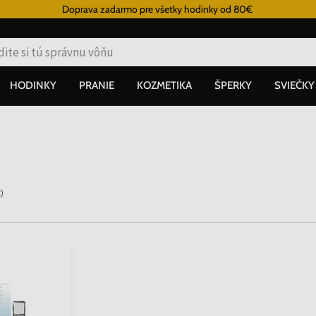
Doprava zadarmo pre všetky hodinky od 80€
HODINKY
PRANIE
KOZMETIKA
ŠPERKY
SVIEČKY
t
)