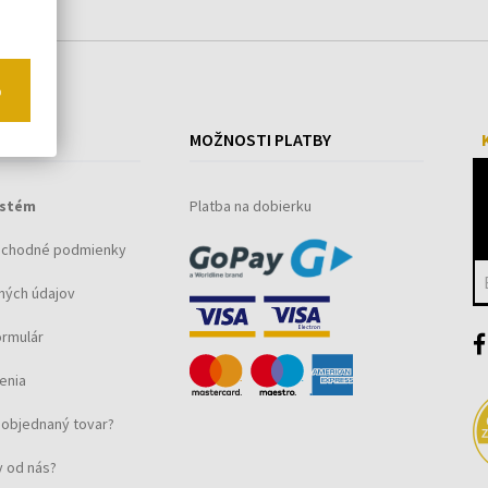
o
ÁKUPE
MOŽNOSTI PLATBY
ystém
Platba na dobierku
bchodné podmienky
ných údajov
ormulár
enia
objednaný tovar?
 od nás?