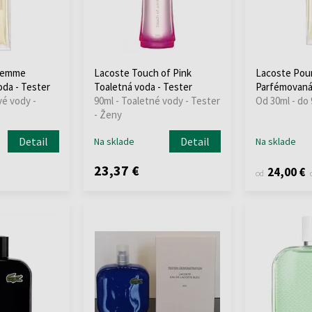
 Femme
Lacoste Touch of Pink
Lacoste Pou
da - Tester
Toaletná voda - Tester
Parfémovaná
vé vody -
90ml - Toaletné vody - Tester
Od 30ml - do
- Ženy
Detail
Detail
Na sklade
Na sklade
23,37 €
24,00 €
od