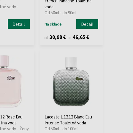
r
French Panache Toaletná
tné vody -
voda
i
Od 50ml - do 90ml
Detail
Detail
Na sklade
30,98 €
46,65 €
od
do
.12 Rose Eau
Lacoste L.12.12 Blanc Eau
etná voda
Intense Toaletná voda
etné vody - Ženy
Od 50ml - do 100ml