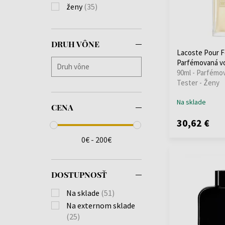
ženy
(35)
DRUH VÔNE
Lacoste Pour
Parfémovaná vo
90ml - Parfémo
Tester - Ženy
Na sklade
CENA
30,62 €
0€ - 200€
DOSTUPNOSŤ
Na sklade
(51)
Na externom sklade
(25)