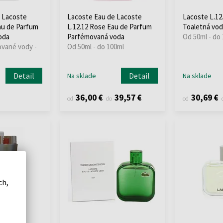
 Lacoste
Lacoste Eau de Lacoste
Lacoste L.12.
Eau de Parfum
L.12.12 Rose Eau de Parfum
Toaletná vod
oda
Parfémovaná voda
Od 50ml - do
ované vody -
Od 50ml - do 100ml
Detail
Detail
Na sklade
Na sklade
36,00 €
39,57 €
30,69 €
od
do
od
ch,