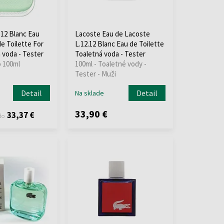
.12 Blanc Eau
Lacoste Eau de Lacoste
e Toilette For
L.12.12 Blanc Eau de Toilette
 voda - Tester
Toaletná voda - Tester
o 100ml
100ml - Toaletné vody -
Tester - Muži
Detail
Detail
Na sklade
33,90 €
33,37 €
do