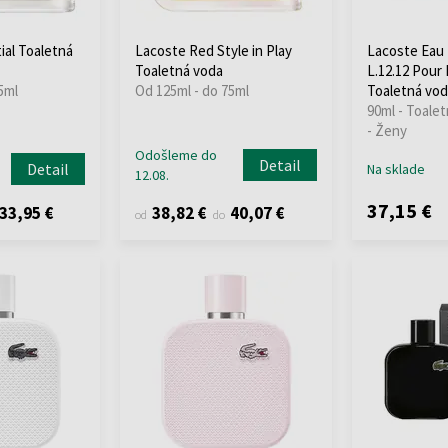
ial Toaletná
Lacoste Red Style in Play
Lacoste Eau
Toaletná voda
L.12.12 Pour 
5ml
Od 125ml - do 75ml
Toaletná vod
90ml - Toalet
- Ženy
Odošleme do
Detail
Detail
Na sklade
12.08.
37,15 €
33,95 €
38,82 €
40,07 €
od
do