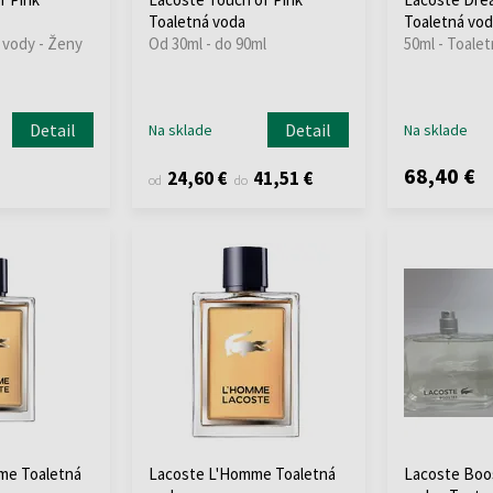
Toaletná voda
Toaletná vod
 vody - Ženy
Od 30ml - do 90ml
50ml - Toale
Detail
Detail
Na sklade
Na sklade
68,40 €
24,60 €
41,51 €
od
do
me Toaletná
Lacoste L'Homme Toaletná
Lacoste Boo