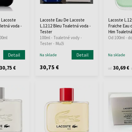
 Lacoste
Lacoste Eau De Lacoste
Lacoste L.12
aletná voda -
L.12.12 Bleu Toaletná voda -
Fraiche Eau d
Tester
Him Toaletná
00ml
100ml - Toaletné vody -
Od 100ml - d
Tester - Muži
Detail
Detail
Na sklade
Na sklade
30,75 €
30,75 €
30,69 €
od