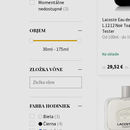
Momentálne
nedostupné
(3)
Lacoste Eau de
L.12.12 Noir To
OBJEM
Tester
Od 100ml - do 1
30ml - 175ml
Na sklade
29,52 €
od
do
ZLOŽKA VÔNE
FARBA HODINIEK
Biela
(3)
Čierna
(4)