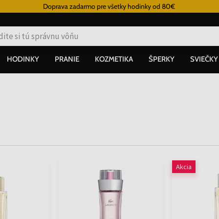
Doprava zadarmo pre všetky hodinky od 80€
HODINKY
PRANIE
KOZMETIKA
ŠPERKY
SVIEČKY
Akcia