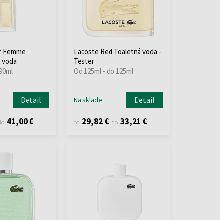
r Femme
Lacoste Red Toaletná voda -
 voda
Tester
 90ml
Od 125ml - do 125ml
Detail
Detail
Na sklade
41,00 €
29,82 €
33,21 €
do
od
do