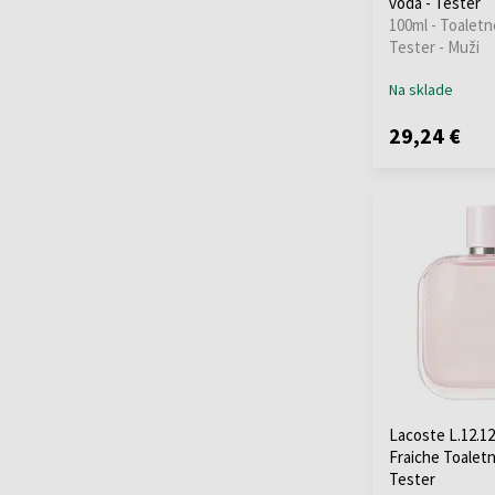
voda - Tester
100ml - Toaletn
Tester - Muži
Na sklade
29,24 €
Lacoste L.12.1
Fraiche Toaletn
Tester