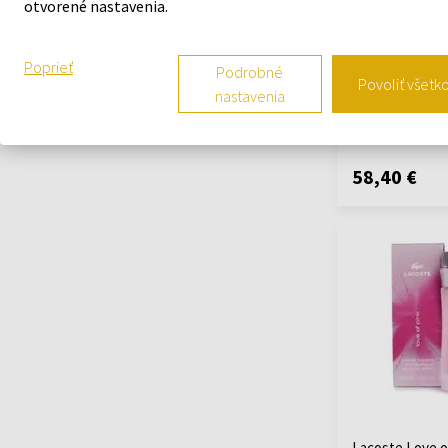
otvorené nastavenia.
Lacoste Touch 
Toaletná voda 
90ml - Toaletné
Poprieť
Podrobné
- Ženy
Povoliť všetk
nastavenia
Na sklade
58,40 €
Lacoste Love o