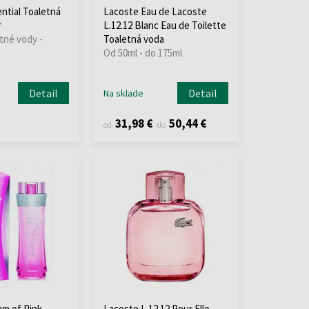
ntial Toaletná
Lacoste Eau de Lacoste
r
L.12.12 Blanc Eau de Toilette
tné vody -
Toaletná voda
i
Od 50ml - do 175ml
Detail
Detail
Na sklade
31,98 €
50,44 €
od
do
m of Pink
Lacoste L.12.12 Pour Elle