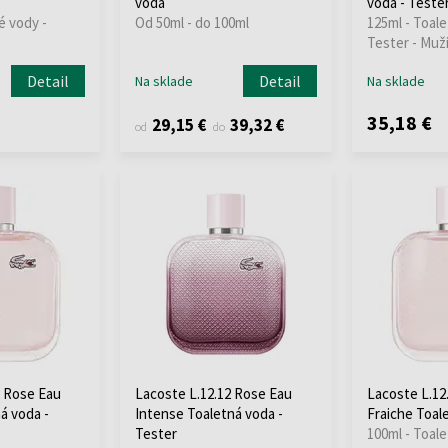
voda
voda - Teste
é vody -
Od 50ml - do 100ml
125ml - Toale
Tester - Muž
Detail
Detail
Na sklade
Na sklade
35,18 €
29,15 €
39,32 €
od
do
2 Rose Eau
Lacoste L.12.12 Rose Eau
Lacoste L.12
á voda -
Intense Toaletná voda -
Fraiche Toal
Tester
100ml - Toal