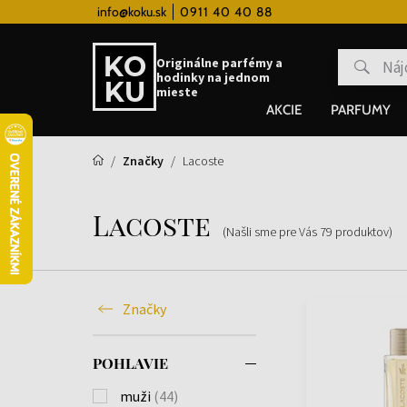
 hodinky od 80€
info@koku.sk
0911 40 40 88
Vernostný systém
Originálne parfémy a
hodinky na jednom
mieste
AKCIE
PARFUMY
Značky
Lacoste
Lacoste
(Našli sme pre Vás
79
produktov
)
Značky
POHLAVIE
muži
(44)