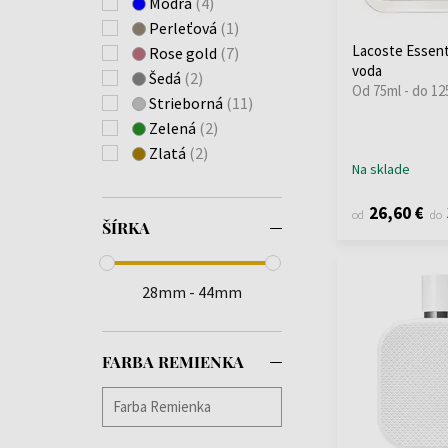
Modrá
(4)
Perleťová
(1)
Lacoste Essent
Rose gold
(7)
voda
Šedá
(2)
Od 75ml - do 12
Strieborná
(11)
Zelená
(2)
Zlatá
(2)
Na sklade
26,60 €
od
do
ŠÍRKA
28mm - 44mm
FARBA REMIENKA