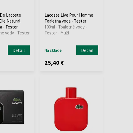
 De Lacoste
Lacoste Live Pour Homme
Elle Natural
Toaletná voda - Tester
a - Tester
100ml - Toaletné vody -
né vody - Tester
Tester - Muži
Detail
Detail
Na sklade
25,40 €