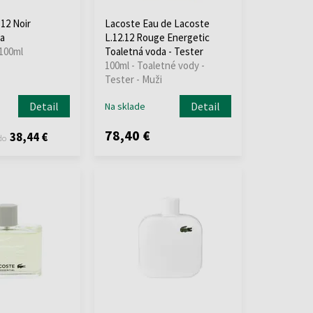
12 Noir
Lacoste Eau de Lacoste
a
L.12.12 Rouge Energetic
 100ml
Toaletná voda - Tester
100ml - Toaletné vody -
Tester - Muži
Detail
Detail
Na sklade
78,40 €
38,44 €
do