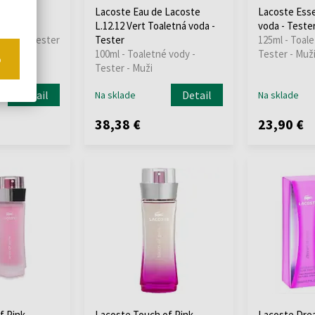
of Sun
Lacoste Eau de Lacoste
Lacoste Esse
- Tester
L.12.12 Vert Toaletná voda -
voda - Teste
 vody - Tester
Tester
125ml - Toale
100ml - Toaletné vody -
Tester - Muž
o
Tester - Muži
Detail
Detail
Na sklade
Na sklade
38,38 €
23,90 €
f Pink
Lacoste Touch of Pink
Lacoste Drea