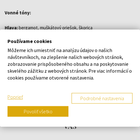
Vonné tóny:
Hlava:
bergamot, muškátový oriešok, škorica
Srdce:
mahagón, tuberóza, pralinka, datle
Používame cookies
Základ:
akigalawood, myrha, benzoín, ambróziové drevo, fazuľa
Môžeme ich umiestniť na analýzu údajov o našich
tonka, vanilka
návštevníkoch, na zlepšenie našich webových stránok,
zobrazovanie prispôsobeného obsahu a na poskytovanie
DETAILY
skvelého zážitku z webových stránok. Pre viac informácií o
cookies používame otvorené nastavenia.
O ZNAČKE
Poprieť
Podrobné nastavenia
Povoliť všetko
Náš výber na mieru presne pre
vás