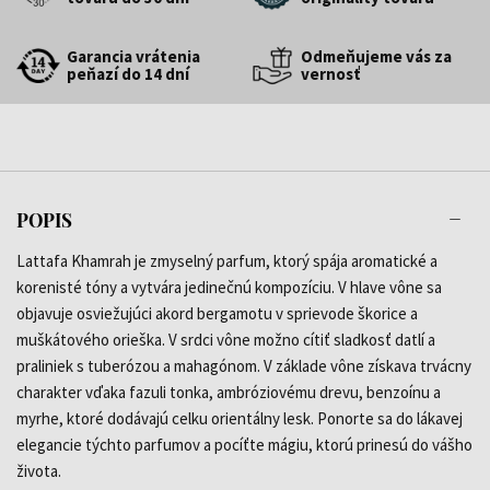
Garancia vrátenia
Odmeňujeme vás za
peňazí do 14 dní
vernosť
POPIS
Lattafa Khamrah je zmyselný parfum, ktorý spája aromatické a
korenisté tóny a vytvára jedinečnú kompozíciu. V hlave vône sa
objavuje osviežujúci akord bergamotu v sprievode škorice a
muškátového orieška. V srdci vône možno cítiť sladkosť datlí a
praliniek s tuberózou a mahagónom. V základe vône získava trvácny
charakter vďaka fazuli tonka, ambróziovému drevu, benzoínu a
myrhe, ktoré dodávajú celku orientálny lesk. Ponorte sa do lákavej
elegancie týchto parfumov a pocíťte mágiu, ktorú prinesú do vášho
života.