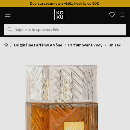
Doprava zadarmo pre všetky hodinky od 80€
Originálne
parfémy
a
hodinky
na
jednom
mieste
Originálne Parfémy A Vône
Parfumované Vody
Unisex