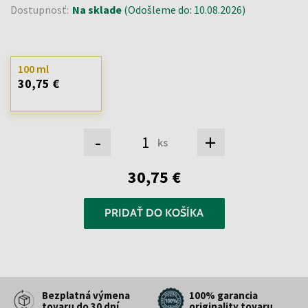
Dostupnosť:
Na sklade
(Odošleme do: 10.08.2026)
100 ml
30,75 €
-
+
ks
30,75 €
PRIDAŤ DO KOŠÍKA
Bezplatná výmena
100% garancia
tovaru do 30 dní
originality tovaru