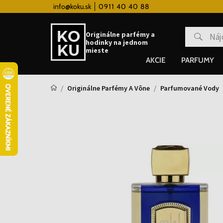
 hodinky od 80€
info@koku.sk
0911 40 40 88
Vernostný systém
Originálne parfémy a
hodinky na jednom
mieste
AKCIE
PARFUMY
Originálne Parfémy A Vône
Parfumované Vody