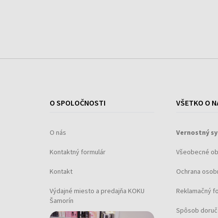
O SPOLOČNOSTI
VŠETKO O N
O nás
Vernostný s
Kontaktný formulár
Všeobecné o
Kontakt
Ochrana osob
Výdajné miesto a predajňa KOKU
Reklamačný f
Šamorín
Spôsob doruč