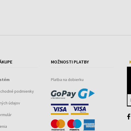
ÁKUPE
MOŽNOSTI PLATBY
ystém
Platba na dobierku
bchodné podmienky
ných údajov
ormulár
enia