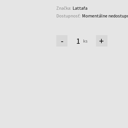
Značka:
Lattafa
Dostupnosť:
Momentálne nedostup
-
+
ks