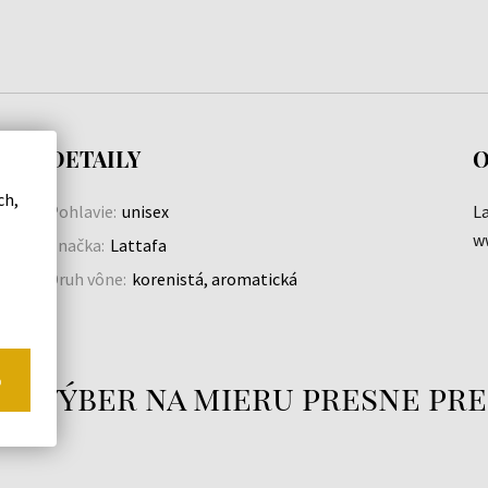
DETAILY
O
ch,
Pohlavie:
unisex
L
w
Značka:
Lattafa
Druh vône:
korenistá, aromatická
o
áš výber na mieru presne pre