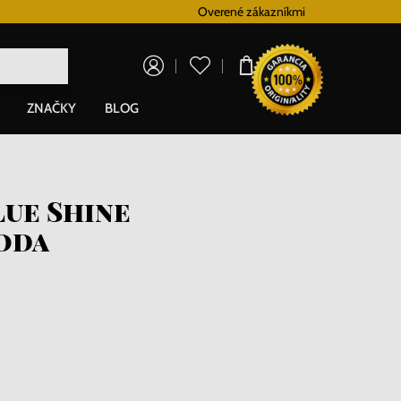
Vernostný systém
Overené zákazníkmi
Doprava zadarm
0,00 €
ZNAČKY
BLOG
lue Shine
oda