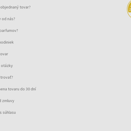
objednaný tovar?
 od nás?
u parfumov?
hodiniek
tovar
 otázky
strovať?
ena tovaru do 30 dní
d zmluvy
s súhlasu