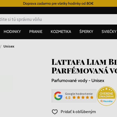
Doprava zadarmo pre všetky hodinky od 80€
HODINKY
PRANIE
KOZMETIKA
ŠPERKY
SVIEČKY
Unisex
Lattafa Liam B
Parfémovaná v
Parfumované vody - Unisex
Google hodnotenie
4.8
Pridať k obľúbeným