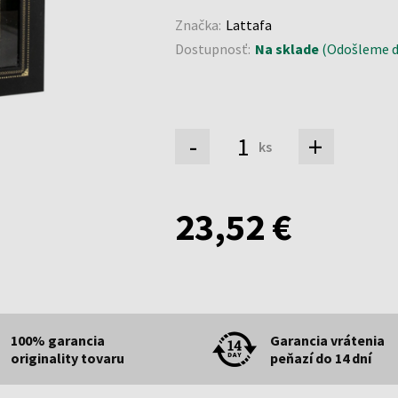
Značka:
Lattafa
Dostupnosť:
Na sklade
(Odošleme d
-
+
ks
23,52 €
100% garancia
Garancia vrátenia
originality tovaru
peňazí do 14 dní