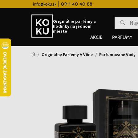
 hodinky od 80€
info@koku.sk
0911 40 40 88
Vernostný systém
Originálne parfémy a
hodinky na jednom
mieste
AKCIE
PARFUMY
Originálne Parfémy A Vône
Parfumované Vody