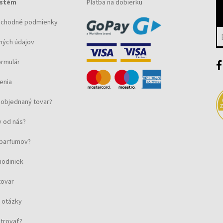
ystém
Platba na dobierku
bchodné podmienky
ných údajov
ormulár
enia
objednaný tovar?
 od nás?
u parfumov?
hodiniek
tovar
 otázky
strovať?