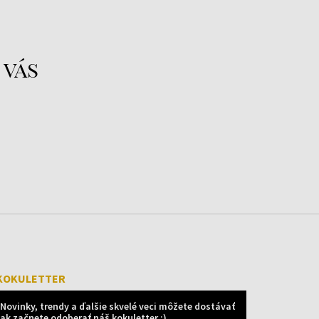
 vás
KOKULETTER
Novinky, trendy a ďalšie skvelé veci môžete dostávať
ak začnete odoberať náš kokuletter :)