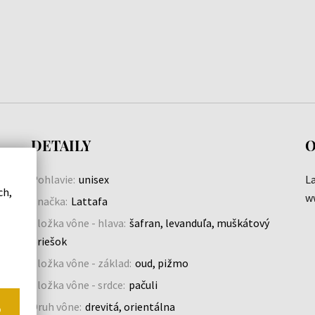
DETAILY
O
Pohlavie:
unisex
L
ch,
e
w
Značka:
Lattafa
Zložka vône - hlava:
šafran, levanduľa, muškátový
oriešok
Zložka vône - základ:
oud, pižmo
Zložka vône - srdce:
pačuli
Druh vône:
drevitá, orientálna
o