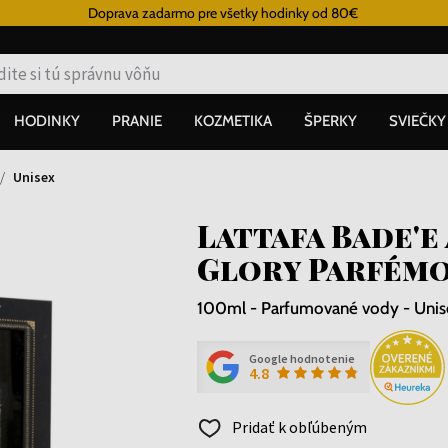
Doprava zadarmo pre všetky hodinky od 80€
HODINKY
PRANIE
KOZMETIKA
ŠPERKY
SVIEČKY
Unisex
Lattafa Bade'e
Glory Parfémo
100ml - Parfumované vody - Unis
Google hodnotenie
4.8
Pridať k obľúbeným