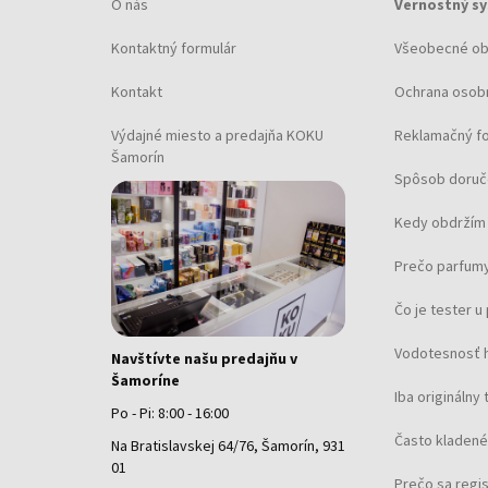
O nás
Vernostný s
Kontaktný formulár
Všeobecné o
Kontakt
Ochrana osob
Výdajné miesto a predajňa KOKU
Reklamačný f
Šamorín
Spôsob doruč
Kedy obdržím 
Prečo parfumy
Čo je tester 
Vodotesnosť 
Navštívte našu predajňu v
Šamoríne
Iba originálny 
Po - Pi: 8:00 - 16:00
Často kladené
Na Bratislavskej 64/76, Šamorín, 931
01
Prečo sa regi