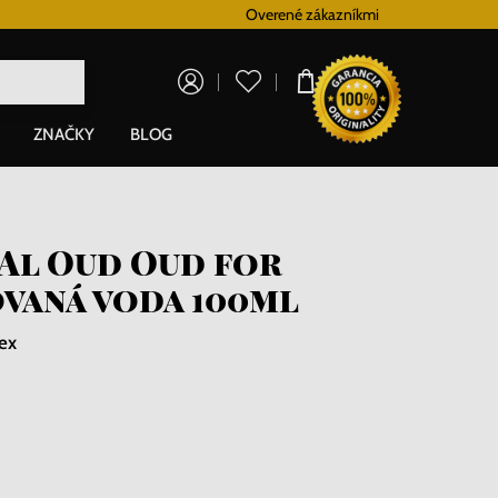
Vernostný systém
Overené zákazníkmi
Doprava zadarm
0,00 €
ZNAČKY
BLOG
 Al Oud Oud for
vaná voda 100ml
ex