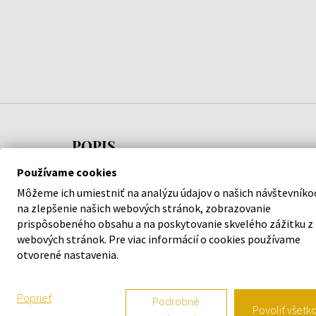
POPIS
Používame cookies
Parfumovaná voda Oud For Glory Bade`e Al Oud je
Môžeme ich umiestniť na analýzu údajov o našich návštevníko
vysoko prestížna vôňa so silným podpisom. Ideáln
na zlepšenie našich webových stránok, zobrazovanie
na bežné aj večerné nosenie. Hoci sa jedná o unisex
prispôsobeného obsahu a na poskytovanie skvelého zážitku z
parfum, má mužský nádych.
webových stránok. Pre viac informácií o cookies používame
otvorené nastavenia.
Poprieť
Podrobné
Povoliť všetk