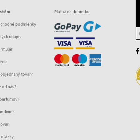
ystém
Platba na dobierku
bchodné podmienky
ných údajov
ormulár
enia
objednaný tovar?
 od nás?
u parfumov?
hodiniek
tovar
 otázky