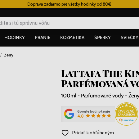
Doprava zadarmo pre všetky hodinky od 80€
HODINKY
PRANIE
KOZMETIKA
ŠPERKY
SVIEČKY
Ženy
Lattafa The K
Parfémovaná v
100ml - Parfumované vody - Žen
Google hodnotenie
4.8
Pridať k obľúbeným