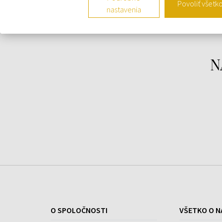
Povoliť všetk
Hlava:
hruška, list čiernych ríbezlí, pivónia
nastavenia
Srdce:
pralinka, tonka bean, jazmín
Základ:
pižmo, santalové drevo, vanilka, jantár
N
O SPOLOČNOSTI
VŠETKO O N