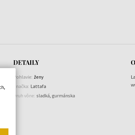
DETAILY
O
Pohlavie:
ženy
L
w
Značka:
Lattafa
ch,
Druh vône:
sladká, gurmánska