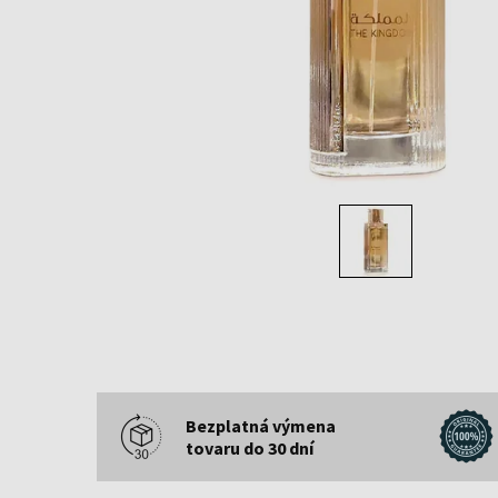
Bezplatná výmena
tovaru do 30 dní