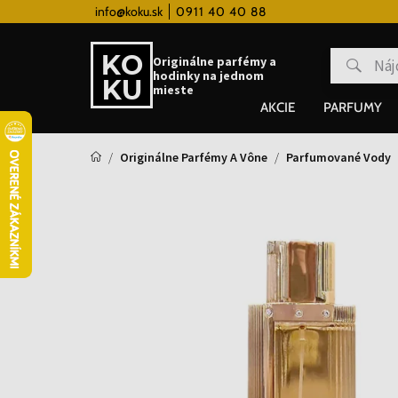
 hodinky od 80€
info@koku.sk
0911 40 40 88
Vernostný systém
Originálne parfémy a
hodinky na jednom
mieste
AKCIE
PARFUMY
Originálne Parfémy A Vône
Parfumované Vody