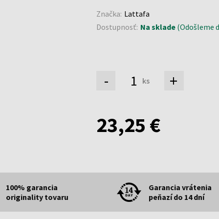
Značka:
Lattafa
Dostupnosť:
Na sklade
(Odošleme d
-
+
ks
23,25 €
100% garancia
Garancia vrátenia
originality tovaru
peňazí do 14 dní