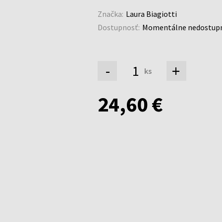
Značka:
Laura Biagiotti
Dostupnosť:
Momentálne nedostup
-
+
ks
24,60 €