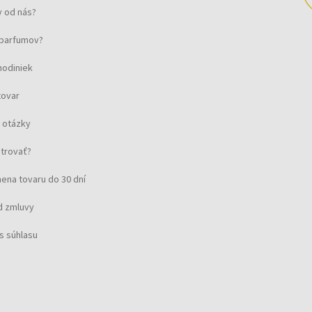
 od nás?
u parfumov?
hodiniek
tovar
 otázky
strovať?
ena tovaru do 30 dní
d zmluvy
s súhlasu