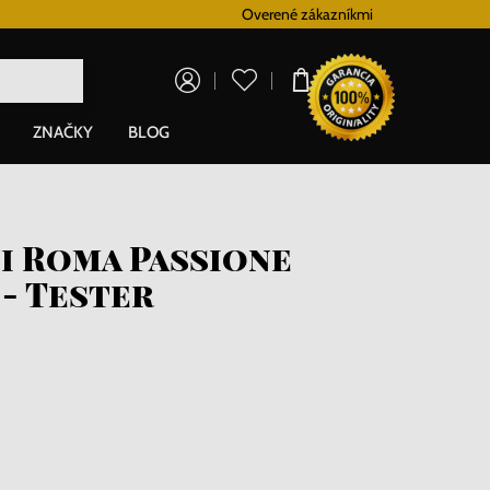
Vernostný systém
Overené zákazníkmi
Doprava zadarm
0,00 €
ZNAČKY
BLOG
i Roma Passione
- Tester