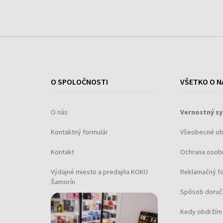
O SPOLOČNOSTI
VŠETKO O N
O nás
Vernostný s
Kontaktný formulár
Všeobecné o
Kontakt
Ochrana osob
Výdajné miesto a predajňa KOKU
Reklamačný f
Šamorín
Spôsob doruč
Kedy obdržím 