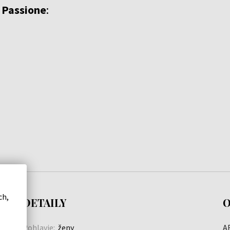
 Passione
:
ch,
DETAILY
O
Pohlavie:
ženy
AB