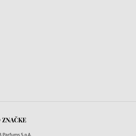
 ZNAČKE
 Parfums S.p.A.