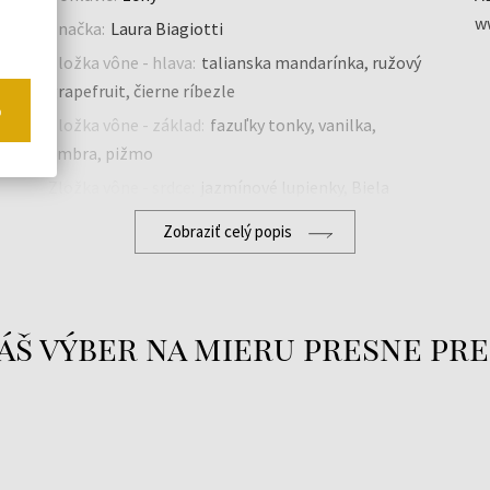
ww
Značka:
Laura Biagiotti
Zložka vône - hlava:
talianska mandarínka, ružový
grapefruit, čierne ríbezle
o
Zložka vône - základ:
fazuľky tonky, vanilka,
ambra, pižmo
u
Zložka vône - srdce:
jazmínové lupienky, Biela
pivónia, ruža
Zobraziť celý popis
Druh vône:
ovocná, kvetinová
áš výber na mieru presne pre