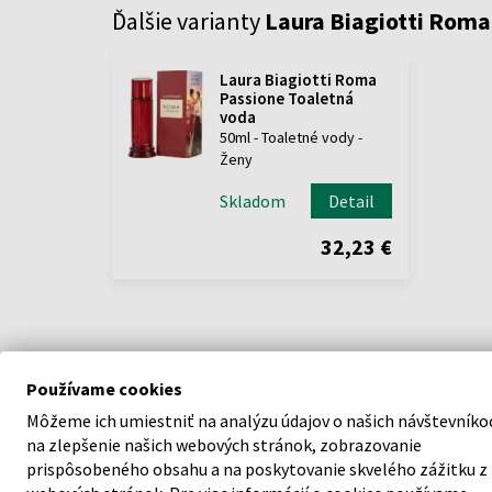
Ďalšie varianty
Laura Biagiotti Roma
Laura Biagiotti Roma
Passione Toaletná
voda
50ml - Toaletné vody -
Ženy
Skladom
Detail
32,23 €
Používame cookies
Môžeme ich umiestniť na analýzu údajov o našich návštevníko
POPIS
na zlepšenie našich webových stránok, zobrazovanie
prispôsobeného obsahu a na poskytovanie skvelého zážitku z
Láska k Rímu v novej dvojici vôní, ktorých témou je