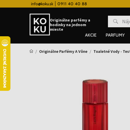
 hodinky od 80€
info@koku.sk
0911 40 40 88
Vernostný systém
Originálne parfémy a
hodinky na jednom
mieste
AKCIE
PARFUMY
Originálne Parfémy A Vône
Toaletné Vody - Tes