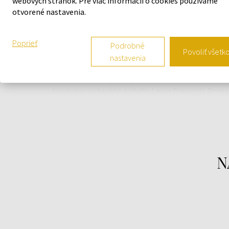
webových stránok. Pre viac informácií o cookies používame
vášeň. Je známe, že všetky cesty vedú do Ríma,
otvorené nastavenia.
mesta milencov, mesta milovaného, tak ako je to
stvárnené vo filmoch svetovej klasiky. Laura
Poprieť
Podrobné
Biagiotti premenila fascinujúcu a vášnivú stránku
Povoliť všetk
nastavenia
hlavného mesta do luxusných toaletných vôd pre
neho a pre ňu. Roma Passione je ďalšou vzrušujúco
kapitolou voňavého príbehu Laura Biagiotti. Roma
Passione rozpráva vzrušujúci príbeh lásky muža,
ženy a mesta. Vôňa patrí do rodiny kvetinovo-
ovocných. Charakterizujú ju živé vrchné tóny ako
ružový grapefruit, talianska mandarínka a čierne
ríbezle, žeravé srdce tvorí ruža jazmínové lupienky
N
a biela pivónia a sladký zmyselný základ obsahuje
vanilku, ambru, fazuľky tonky a pižmo.