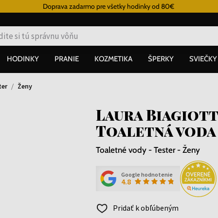
Doprava zadarmo pre všetky hodinky od 80€
HODINKY
PRANIE
KOZMETIKA
ŠPERKY
SVIEČKY
ter
Ženy
Laura Biagiott
Toaletná voda 
Toaletné vody - Tester - Ženy
Google hodnotenie
4.8
Pridať k obľúbeným