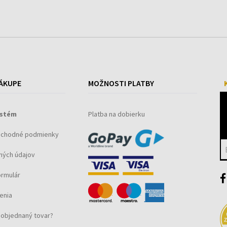
ÁKUPE
MOŽNOSTI PLATBY
ystém
Platba na dobierku
bchodné podmienky
ných údajov
ormulár
enia
objednaný tovar?