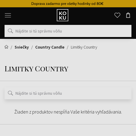
Doprava zadarmo pre všetky hodinky od 80€
Originálne
parfémy
a
hodinky
na
jednom
mieste
Sviečky
Country Candle
Limitky Country
Limitky Country
Žiaden z produktov nespĺňa Vaše kritéria vyhľadávania.