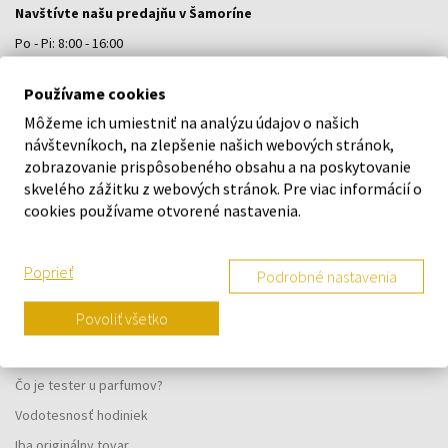
Navštívte našu predajňu v Šamoríne
Po - Pi: 8:00 - 16:00
Na Bratislavskej 64/76, Šamorín, 931 01
Používame cookies
Môžeme ich umiestniť na analýzu údajov o našich
VŠETKO O NÁKUPE
návštevníkoch, na zlepšenie našich webových stránok,
zobrazovanie prispôsobeného obsahu a na poskytovanie
Vernostný systém
skvelého zážitku z webových stránok. Pre viac informácií o
Všeobecné obchodné podmienky
cookies používame otvorené nastavenia.
Ochrana osobných údajov
Reklamačný formulár
Poprieť
Podrobné nastavenia
Spôsob doručenia
Povoliť všetko
Kedy obdržím objednaný tovar?
Prečo parfumy od nás?
Čo je tester u parfumov?
Vodotesnosť hodiniek
Iba originálny tovar