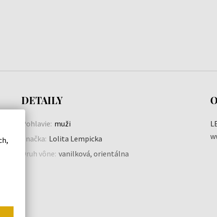
DETAILY
O
Pohlavie:
muži
L
w
Značka:
Lolita Lempicka
ch,
Druh vône:
vanilková, orientálna