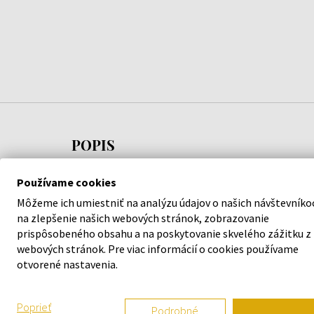
POPIS
Lempicka Homme je toaletná voda od
Používame cookies
značky Lolita Lempicka.
Môžeme ich umiestniť na analýzu údajov o našich návštevníko
na zlepšenie našich webových stránok, zobrazovanie
Orientálna - vanilková vonná kompozícia vydaná v
prispôsobeného obsahu a na poskytovanie skvelého zážitku z
roku 2018.
webových stránok. Pre viac informácií o cookies používame
otvorené nastavenia.
Zmyselná vôňa vytvorená pre moderného muža.
Poprieť
Podrobné