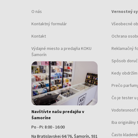
O nás
Vernostný s
Kontaktný formulár
Všeobecné o
Kontakt
Ochrana osob
Výdajné miesto a predajňa KOKU
Reklamačný f
Šamorín
Spôsob doruč
Kedy obdržím 
Prečo parfumy
Čo je tester 
Vodotesnosť 
Navštívte našu predajňu v
Šamoríne
Iba originálny 
Po - Pi: 8:00 - 16:00
Často kladené
Na Bratislavskej 64/76, Šamorín, 931