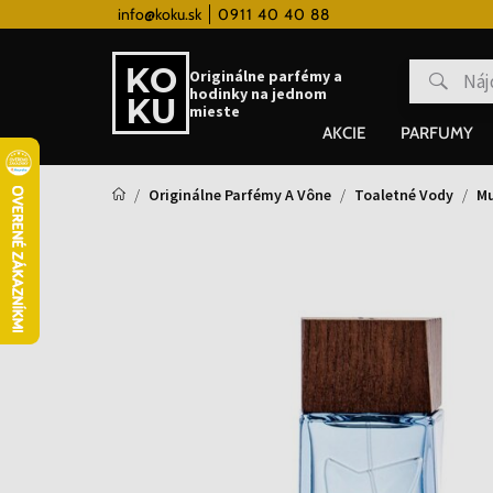
 hodinky od 80€
info@koku.sk
0911 40 40 88
Vernostný systém
Originálne parfémy a
hodinky na jednom
mieste
AKCIE
PARFUMY
Originálne Parfémy A Vône
Toaletné Vody
Mu