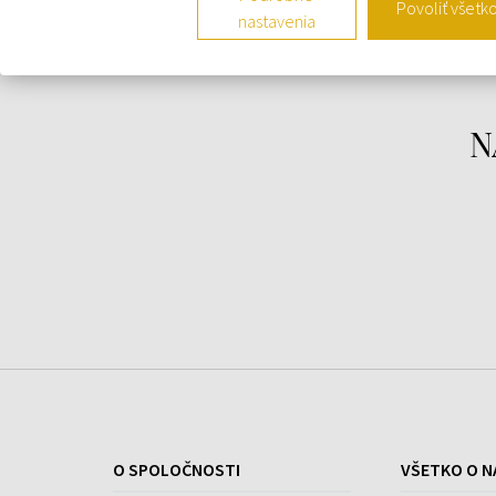
Povoliť všetk
nastavenia
Vonné tóny:
N
Hlava:
brečtan, sladké drievko, palina, aníz
Srdce:
fialka, drevité tóny, rum, ružová voda,
pomarančový kvet, mandľa, cukor
Základ:
vanilka, céder, labdanum, pižmo
O SPOLOČNOSTI
VŠETKO O N