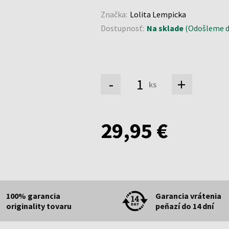
Značka:
Lolita Lempicka
Dostupnosť:
Na sklade
(Odošleme do
-
+
ks
29,95 €
100% garancia
Garancia vrátenia
originality tovaru
peňazí do 14 dní