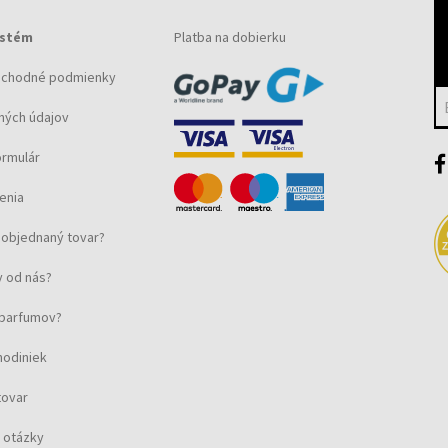
ystém
Platba na dobierku
bchodné podmienky
ných údajov
ormulár
enia
objednaný tovar?
 od nás?
u parfumov?
hodiniek
tovar
 otázky