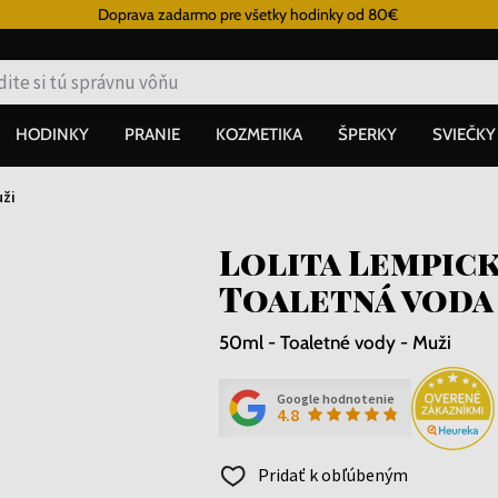
Doprava zadarmo pre všetky hodinky od 80€
HODINKY
PRANIE
KOZMETIKA
ŠPERKY
SVIEČKY
ži
Lolita Lempic
Toaletná voda
50ml - Toaletné vody - Muži
Google hodnotenie
4.8
Pridať k obľúbeným