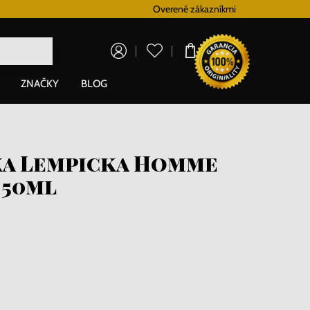
Vernostný systém
Overené zákazníkmi
Doprava zadarm
0,00 €
ZNAČKY
BLOG
ka Lempicka Homme
 50ml