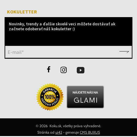
KOKULETTER
Novinky, trendy a ďalšie skvelé veci môžete dostávať ak
začnete odoberať náš kokuletter :)
E-mail*
©
2026 Koku.sk, všetky práva vyhradené.
Stránka od
ui42
- generuje
CMS BUXUS