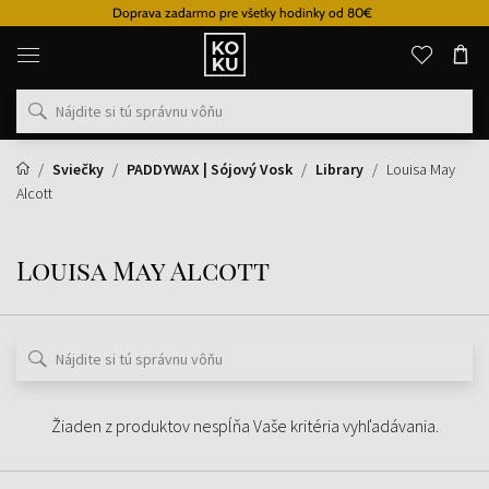
Doprava zadarmo pre všetky hodinky od 80€
Originálne
parfémy
a
hodinky
na
jednom
mieste
Sviečky
PADDYWAX | Sójový Vosk
Library
Louisa May
Alcott
Louisa May Alcott
Žiaden z produktov nespĺňa Vaše kritéria vyhľadávania.