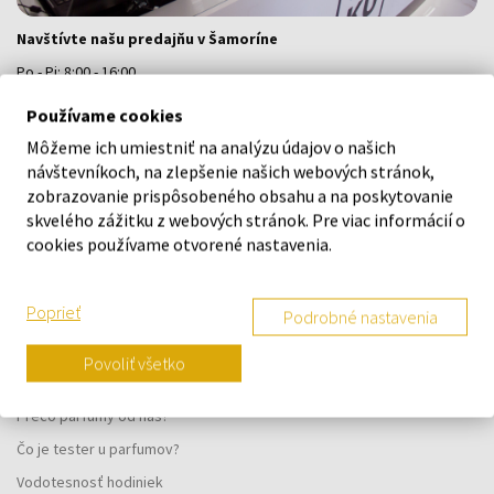
Navštívte našu predajňu v Šamoríne
Po - Pi: 8:00 - 16:00
Na Bratislavskej 64/76, Šamorín, 931 01
Používame cookies
Môžeme ich umiestniť na analýzu údajov o našich
VŠETKO O NÁKUPE
návštevníkoch, na zlepšenie našich webových stránok,
zobrazovanie prispôsobeného obsahu a na poskytovanie
Vernostný systém
skvelého zážitku z webových stránok. Pre viac informácií o
cookies používame otvorené nastavenia.
Všeobecné obchodné podmienky
Ochrana osobných údajov
Poprieť
Podrobné nastavenia
Reklamačný formulár
Spôsob doručenia
Povoliť všetko
Kedy obdržím objednaný tovar?
Prečo parfumy od nás?
Čo je tester u parfumov?
Vodotesnosť hodiniek