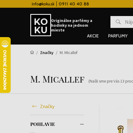
 hodinky od 80€
info@koku.sk
0911 40 40 88
Vernostný systém
Originálne parfémy a
hodinky na jednom
mieste
AKCIE
PARFUMY
Značky
M. Micallef
M. Micallef
(Našli sme pre Vás
13
pro
Značky
POHLAVIE