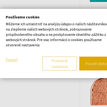
M. Micallef Ede
Parfumovaná v
Používame cookies
100ml - Parfum
Môžeme ich umiestniť na analýzu údajov o našich návštevníko
Unisex
na zlepšenie našich webových stránok, zobrazovanie
prispôsobeného obsahu a na poskytovanie skvelého zážitku z
webových stránok. Pre viac informácií o cookies používame
Na sklade
otvorené nastavenia.
111,20 €
Poprieť
Podrobné
Povoliť všetk
nastavenia