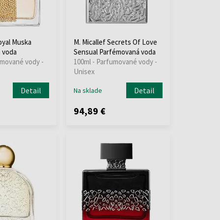
Royal Muska
M. Micallef Secrets Of Love
 voda
Sensual Parfémovaná voda
umované vody -
100ml - Parfumované vody -
Unisex
Detail
Detail
Na sklade
94,89 €