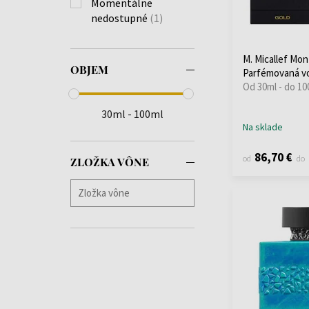
Momentálne
nedostupné
(1)
M. Micallef Mo
OBJEM
Parfémovaná v
Od 30ml - do 10
30ml - 100ml
Na sklade
86,70 €
od
do
ZLOŽKA VÔNE