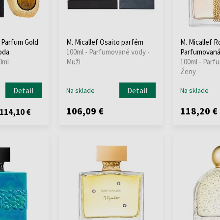
n Parfum Gold
M. Micallef Osaito parfém
M. Micallef 
oda
100ml - Parfumované vody -
Parfumovaná
0ml
Muži
100ml - Parf
Ženy
Detail
Detail
Na sklade
Na sklade
106,09 €
118,20 €
114,10 €