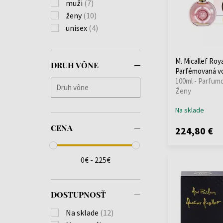
muži
(7)
ženy
(10)
unisex
(4)
M. Micallef Roy
DRUH VÔNE
Parfémovaná v
100ml - Parfum
Ženy
Na sklade
CENA
224,80 €
0€ - 225€
DOSTUPNOSŤ
Na sklade
(12)