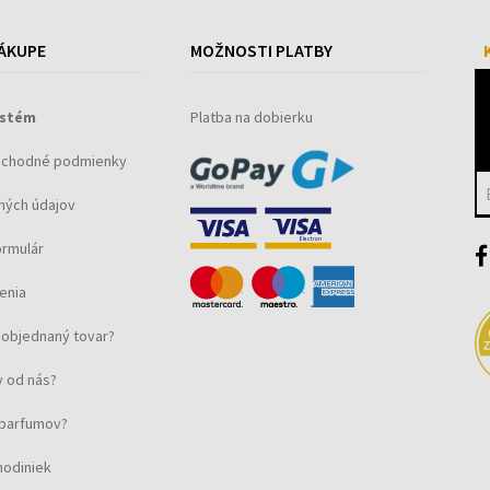
ÁKUPE
MOŽNOSTI PLATBY
ystém
Platba na dobierku
bchodné podmienky
ných údajov
ormulár
enia
objednaný tovar?
 od nás?
u parfumov?
hodiniek