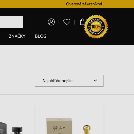
Vernostný systém
Overené zákazníkmi
Doprava zadarm
0,00 €
ZNAČKY
BLOG
Najobľúbenejšie