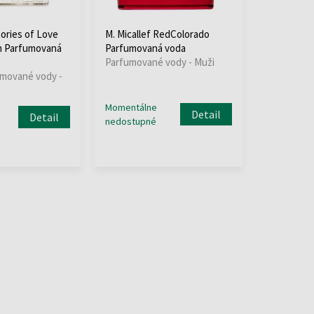
tories of Love
M. Micallef RedColorado
on Parfumovaná
Parfumovaná voda
Parfumované vody - Muži
umované vody -
Momentálne
Detail
Detail
nedostupné