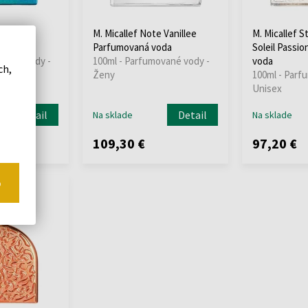
nFalls
M. Micallef Note Vanillee
M. Micallef S
oda
Parfumovaná voda
Soleil Passi
ované vody -
100ml - Parfumované vody -
voda
ch,
Ženy
100ml - Parf
Unisex
Detail
Detail
Na sklade
Na sklade
109,30 €
97,20 €
o