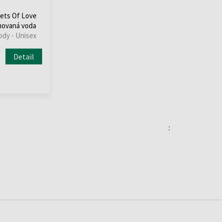
rets Of Love
movaná voda
dy - Unisex
Detail
: