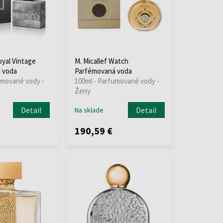
oyal Vintage
M. Micallef Watch
 voda
Parfémovaná voda
umované vody -
100ml - Parfumované vody -
Ženy
Detail
Detail
Na sklade
190,59 €