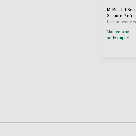
M. Micallef Sec
Glamour Parfu
Parfumované vo
Momentálne
nedostupné