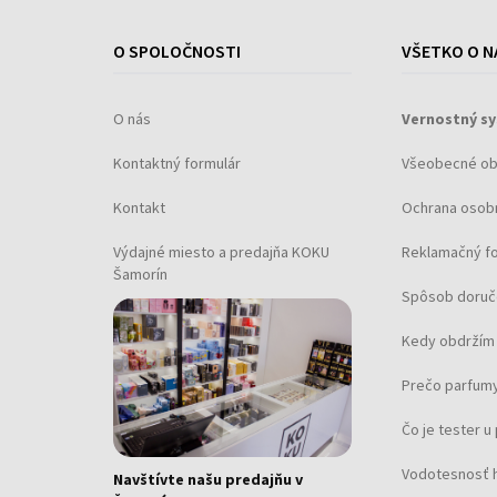
O SPOLOČNOSTI
VŠETKO O N
O nás
Vernostný s
Kontaktný formulár
Všeobecné o
Kontakt
Ochrana osob
Výdajné miesto a predajňa KOKU
Reklamačný f
Šamorín
Spôsob doruč
Kedy obdržím 
Prečo parfumy
Čo je tester 
Vodotesnosť 
Navštívte našu predajňu v