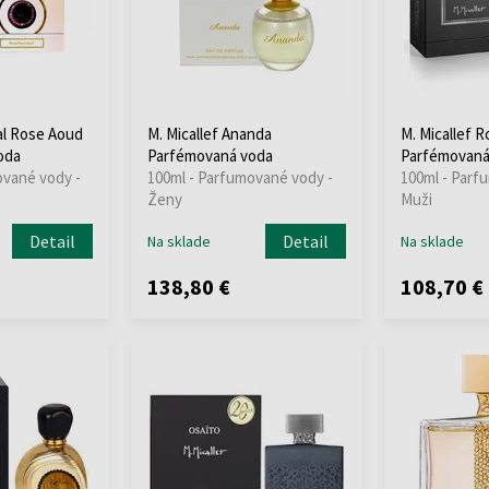
al Rose Aoud
M. Micallef Ananda
M. Micallef R
oda
Parfémovaná voda
Parfémovaná
ované vody -
100ml - Parfumované vody -
100ml - Parf
Ženy
Muži
Detail
Detail
Na sklade
Na sklade
138,80 €
108,70 €