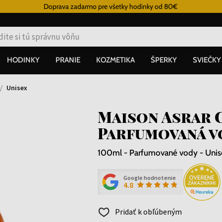
Doprava zadarmo pre všetky hodinky od 80€
HODINKY
PRANIE
KOZMETIKA
ŠPERKY
SVIEČKY
Unisex
Maison Asrar 
Parfumovaná v
100ml - Parfumované vody - Unis
Google hodnotenie
4.8
Pridať k obľúbeným