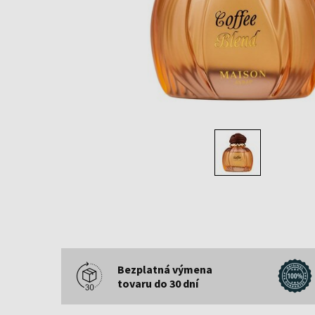
Bezplatná výmena
tovaru do 30 dní