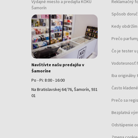
Výdajné miesto a predajňa KOKU
Reklamačný f
Šamorín
Spôsob doruč
Kedy obdržím 
Prečo parfumy
Čo je tester 
Vodotesnosť 
Navštívte našu predajňu v
Šamoríne
Iba originálny 
Po - Pi: 8:00 - 16:00
Často kladené
Na Bratislavskej 64/76, Šamorín, 931
01
Prečo sa regi
Bezplatná vým
Odstúpenie o
Zmena cookie