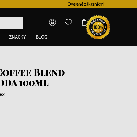
Vernostný systém
Overené zákazníkmi
Doprava zadarm
0,00 €
ZNAČKY
BLOG
Coffee Blend
oda 100ml
ex