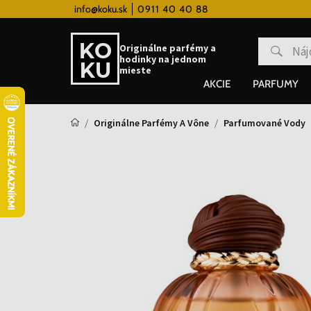
 hodinky od 80€
info@koku.sk
0911 40 40 88
Vernostný systém
Originálne parfémy a
hodinky na jednom
mieste
AKCIE
PARFUMY
Originálne Parfémy A Vône
Parfumované Vody