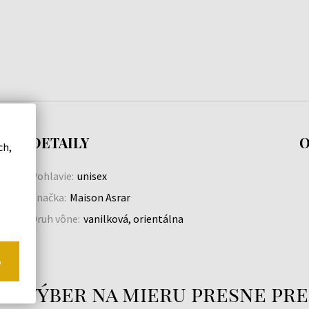
DETAILY
O
ch,
Pohlavie:
unisex
Značka:
Maison Asrar
Druh vône:
vanilková, orientálna
o
áš výber na mieru presne pre