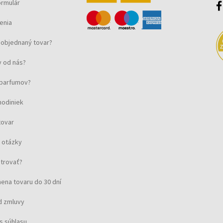
ormulár
enia
objednaný tovar?
 od nás?
u parfumov?
hodiniek
tovar
 otázky
strovať?
ena tovaru do 30 dní
d zmluvy
s súhlasu