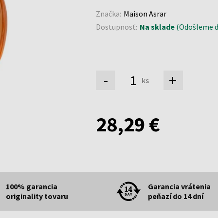
Značka:
Maison Asrar
Dostupnosť:
Na sklade
(Odošleme do
-
+
ks
28,29 €
100% garancia
Garancia vrátenia
originality tovaru
peňazí do 14 dní