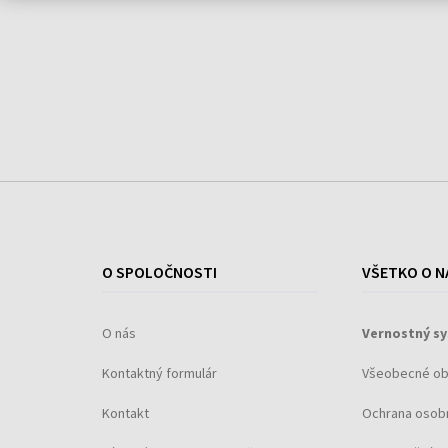
O SPOLOČNOSTI
VŠETKO O N
O nás
Vernostný s
Kontaktný formulár
Všeobecné o
Kontakt
Ochrana osob