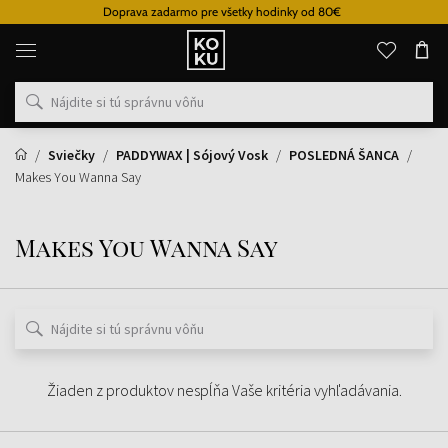
Doprava zadarmo pre všetky hodinky od 80€
Originálne
parfémy
a
hodinky
na
jednom
mieste
Sviečky
PADDYWAX | Sójový Vosk
POSLEDNÁ ŠANCA
Makes You Wanna Say
Makes You Wanna Say
Žiaden z produktov nespĺňa Vaše kritéria vyhľadávania.