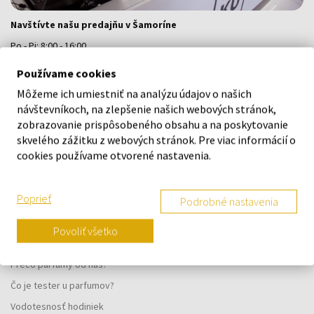
Navštívte našu predajňu v Šamoríne
Po - Pi: 8:00 - 16:00
Na Bratislavskej 64/76, Šamorín, 931 01
Používame cookies
Môžeme ich umiestniť na analýzu údajov o našich
VŠETKO O NÁKUPE
návštevníkoch, na zlepšenie našich webových stránok,
zobrazovanie prispôsobeného obsahu a na poskytovanie
Vernostný systém
skvelého zážitku z webových stránok. Pre viac informácií o
cookies používame otvorené nastavenia.
Všeobecné obchodné podmienky
Ochrana osobných údajov
Poprieť
Podrobné nastavenia
Reklamačný formulár
Spôsob doručenia
Povoliť všetko
Kedy obdržím objednaný tovar?
Prečo parfumy od nás?
Čo je tester u parfumov?
Vodotesnosť hodiniek