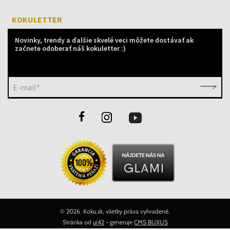
KOKULETTER
Novinky, trendy a ďalšie skvelé veci môžete dostávať ak
začnete odoberať náš kokuletter :)
E-mail*
©
2026 Koku.sk, všetky práva vyhradené.
Stránka od
ui42
- generuje
CMS BUXUS