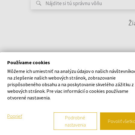
Ži
Používame cookies
Môžeme ich umiestniť na analýzu údajov o našich návštevníko
na zlepšenie našich webových stránok, zobrazovanie
prispôsobeného obsahu a na poskytovanie skvelého zážitku z
webových stránok. Pre viac informácií o cookies používame
O SPOLOČNOSTI
VŠETKO O N
otvorené nastavenia.
O nás
Vernostný s
Poprieť
Podrobné
Povoliť všetk
nastavenia
Kontaktný formulár
Všeobecné o