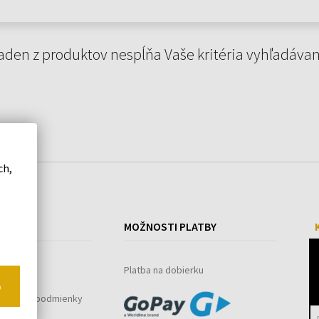
aden z produktov nespĺňa Vaše kritéria vyhľadávan
ch,
ÁKUPE
MOŽNOSTI PLATBY
ystém
Platba na dobierku
o
bchodné podmienky