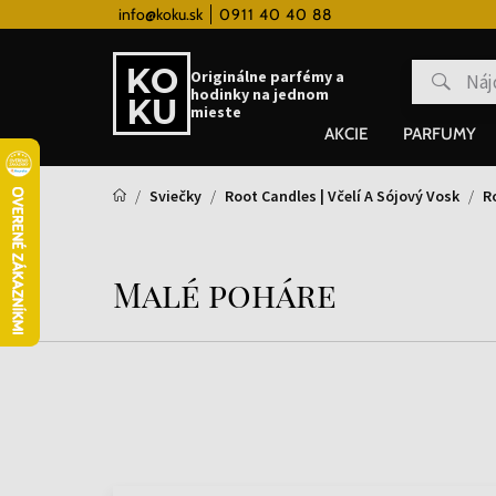
 hodinky od 80€
info@koku.sk
0911 40 40 88
Vernostný systém
Originálne parfémy a
hodinky na jednom
mieste
AKCIE
PARFUMY
Sviečky
Root Candles | Včelí A Sójový Vosk
R
Malé poháre