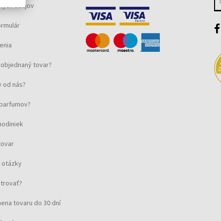
ných údajov
ormulár
enia
objednaný tovar?
 od nás?
u parfumov?
hodiniek
tovar
 otázky
strovať?
ena tovaru do 30 dní