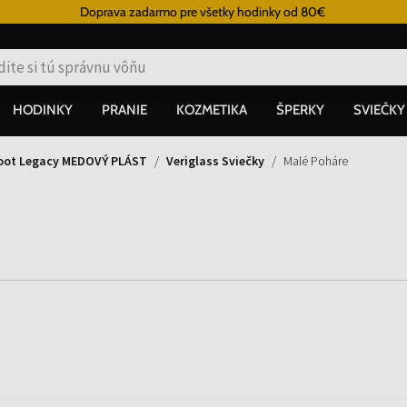
Doprava zadarmo pre všetky hodinky od 80€
HODINKY
PRANIE
KOZMETIKA
ŠPERKY
SVIEČKY
oot Legacy MEDOVÝ PLÁST
Veriglass Sviečky
Malé Poháre