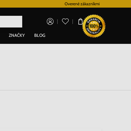
Vernostný systém
Overené zákazníkmi
Doprava zadarm
0,00 €
ZNAČKY
BLOG