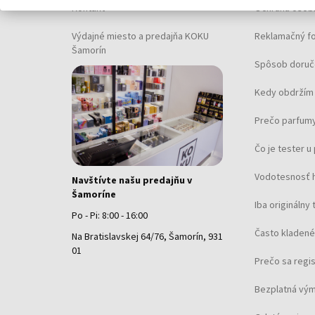
Kontakt
Ochrana osob
Výdajné miesto a predajňa KOKU
Reklamačný f
Šamorín
Spôsob doruč
Kedy obdržím 
Prečo parfumy
Čo je tester 
Vodotesnosť 
Navštívte našu predajňu v
Šamoríne
Iba originálny 
Po - Pi: 8:00 - 16:00
Často kladené
Na Bratislavskej 64/76, Šamorín, 931
01
Prečo sa regi
Bezplatná vým