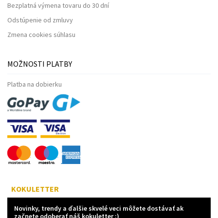
Bezplatná výmena tovaru do 30 dní
Odstúpenie od zmluvy
Zmena cookies súhlasu
MOŽNOSTI PLATBY
Platba na dobierku
KOKULETTER
Novinky, trendy a ďalšie skvelé veci môžete dostávať ak
začnete odoberať náš kokuletter :)