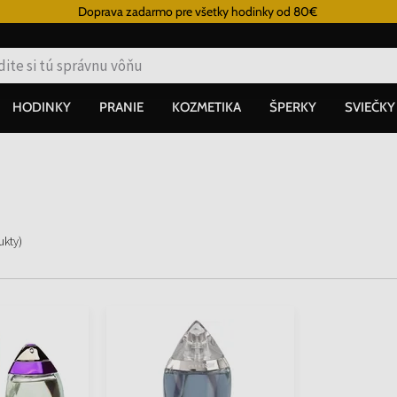
Doprava zadarmo pre všetky hodinky od 80€
HODINKY
PRANIE
KOZMETIKA
ŠPERKY
SVIEČKY
ukty
)