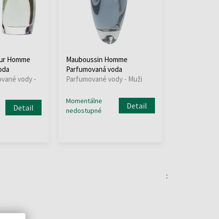
our Homme
Mauboussin Homme
oda
Parfumovaná voda
ované vody -
Parfumované vody - Muži
Momentálne
Detail
Detail
nedostupné
: