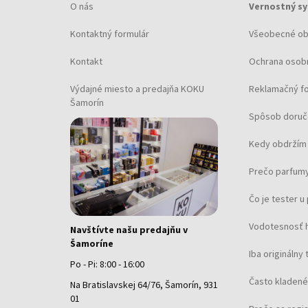
O nás
Vernostný s
Kontaktný formulár
Všeobecné o
Kontakt
Ochrana osob
Výdajné miesto a predajňa KOKU
Reklamačný f
Šamorín
Spôsob doruč
Kedy obdržím 
Prečo parfumy
Čo je tester 
Vodotesnosť 
Navštívte našu predajňu v
Šamoríne
Iba originálny 
Po - Pi: 8:00 - 16:00
Často kladené
Na Bratislavskej 64/76, Šamorín, 931
01