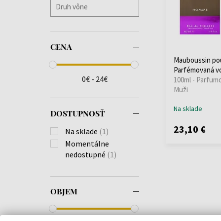
CENA
Mauboussin p
Parfémovaná v
0€ - 24€
100ml - Parfum
Muži
Na sklade
DOSTUPNOSŤ
23,10 €
Na sklade
(1)
Momentálne
nedostupné
(1)
OBJEM