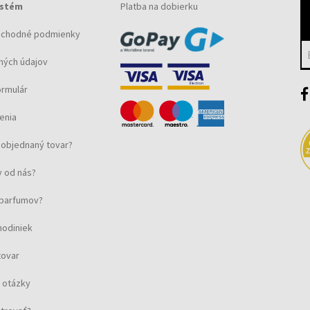
ystém
Platba na dobierku
bchodné podmienky
ných údajov
ormulár
enia
objednaný tovar?
 od nás?
u parfumov?
hodiniek
tovar
 otázky