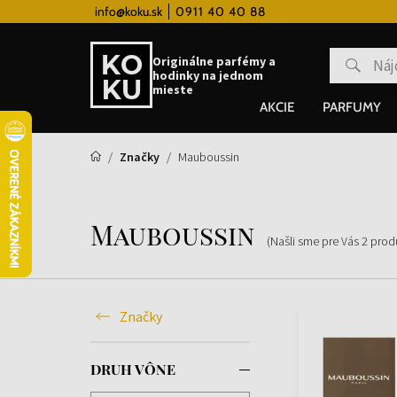
 hodinky od 80€
info@koku.sk
0911 40 40 88
Vernostný systém
Originálne parfémy a
hodinky na jednom
mieste
AKCIE
PARFUMY
Značky
Mauboussin
Mauboussin
(Našli sme pre Vás
2
prod
Značky
DRUH VÔNE