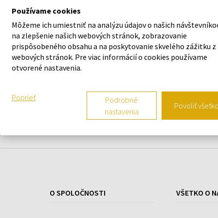
100ml - 101ml
Používame cookies
Môžeme ich umiestniť na analýzu údajov o našich návštevníko
ZLOŽKA VÔNE
na zlepšenie našich webových stránok, zobrazovanie
prispôsobeného obsahu a na poskytovanie skvelého zážitku z
webových stránok. Pre viac informácií o cookies používame
otvorené nastavenia.
Poprieť
Podrobné
Povoliť všetk
nastavenia
O SPOLOČNOSTI
VŠETKO O N