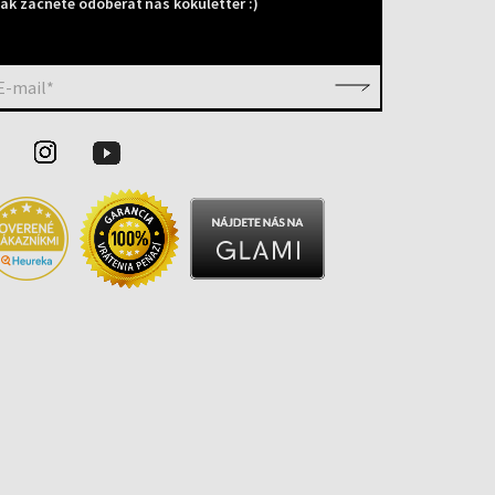
ak začnete odoberať náš kokuletter :)
E-mail*