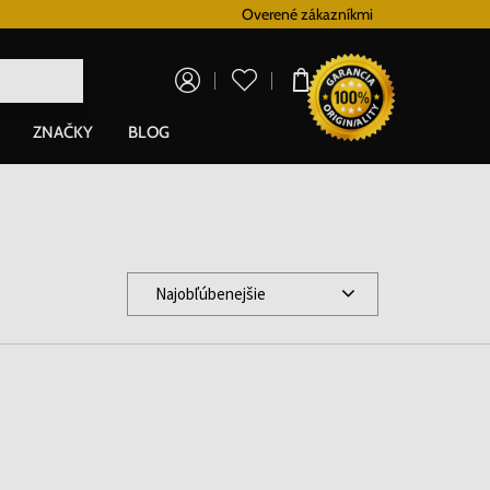
Vernostný systém
Overené zákazníkmi
Doprava zadarm
0,00 €
ZNAČKY
BLOG
Najobľúbenejšie