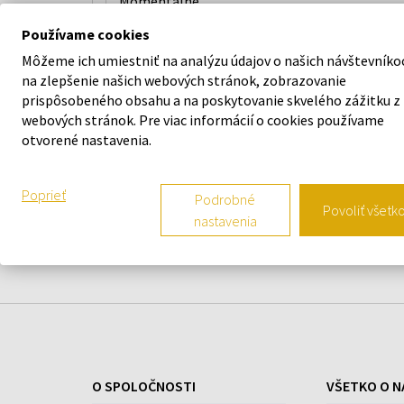
Momentálne
nedostupné
(1)
Používame cookies
Môžeme ich umiestniť na analýzu údajov o našich návštevníko
na zlepšenie našich webových stránok, zobrazovanie
OBJEM
prispôsobeného obsahu a na poskytovanie skvelého zážitku z
webových stránok. Pre viac informácií o cookies používame
otvorené nastavenia.
30ml - 75ml
Poprieť
Podrobné
Povoliť všetk
nastavenia
O SPOLOČNOSTI
VŠETKO O N