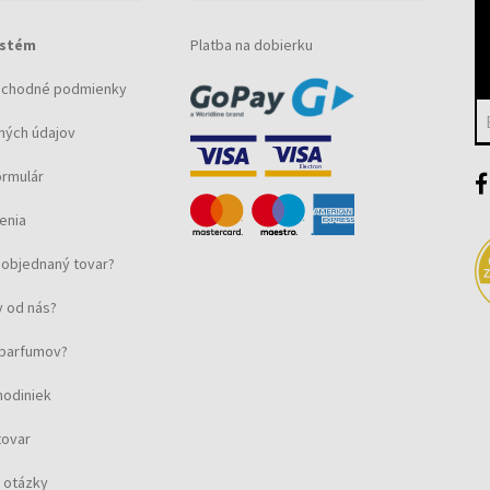
ystém
Platba na dobierku
bchodné podmienky
ných údajov
ormulár
enia
objednaný tovar?
 od nás?
u parfumov?
hodiniek
tovar
 otázky