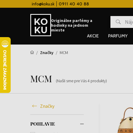
 hodinky od 80€
info@koku.sk
0911 40 40 88
Vernostný systém
Originálne parfémy a
hodinky na jednom
mieste
AKCIE
PARFUMY
Značky
MCM
MCM
(Našli sme pre Vás
4
produkty
)
Značky
POHLAVIE