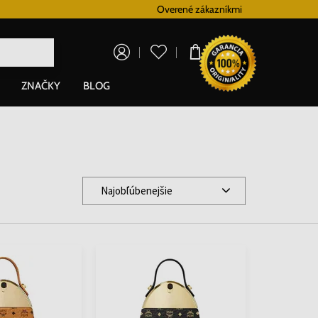
Vernostný systém
Overené zákazníkmi
Doprava zadarm
0,00 €
ZNAČKY
BLOG
Najobľúbenejšie