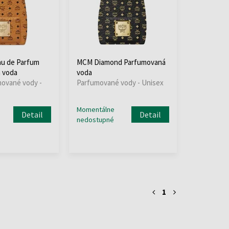
u de Parfum
MCM Diamond Parfumovaná
 voda
voda
mované vody -
Parfumované vody - Unisex
o
Momentálne
Detail
Detail
nedostupné
1