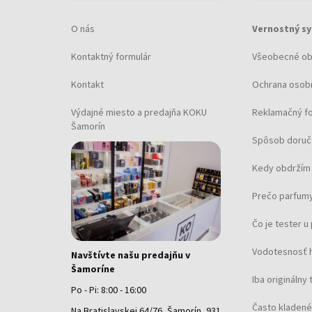
O nás
Vernostný s
Kontaktný formulár
Všeobecné o
Kontakt
Ochrana osob
Výdajné miesto a predajňa KOKU
Reklamačný f
Šamorín
Spôsob doruč
Kedy obdržím 
Prečo parfumy
Čo je tester 
Vodotesnosť 
Navštívte našu predajňu v
Šamoríne
Iba originálny 
Po - Pi: 8:00 - 16:00
Často kladené
Na Bratislavskej 64/76, Šamorín, 931