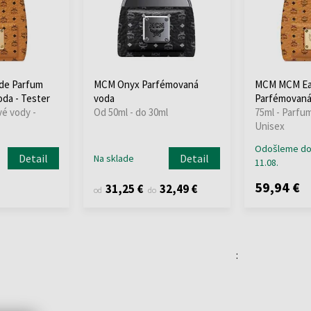
de Parfum
MCM Onyx Parfémovaná
MCM MCM Ea
da - Tester
voda
Parfémovaná
vé vody -
Od 50ml - do 30ml
75ml - Parfu
Unisex
Odošleme d
Detail
Detail
Na sklade
11.08.
59,94 €
31,25 €
32,49 €
od
do
: