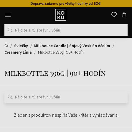
Doprava zadarmo pre všetky hodinky od 80€
Originálne
parfémy
a
hodinky
na
jednom
mieste
Sviečky
Milkhouse Candle | Sójový Vosk So Včelím
Creamery Línia
Milkbottle 396g | 90+ Hodín
Milkbottle 396g | 90+ hodín
Žiaden z produktov nespĺňa Vaše kritéria vyhľadávania.