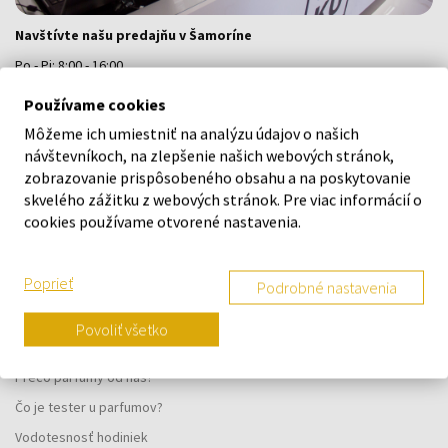
Navštívte našu predajňu v Šamoríne
Po - Pi: 8:00 - 16:00
Na Bratislavskej 64/76, Šamorín, 931 01
Používame cookies
Môžeme ich umiestniť na analýzu údajov o našich
VŠETKO O NÁKUPE
návštevníkoch, na zlepšenie našich webových stránok,
zobrazovanie prispôsobeného obsahu a na poskytovanie
Vernostný systém
skvelého zážitku z webových stránok. Pre viac informácií o
cookies používame otvorené nastavenia.
Všeobecné obchodné podmienky
Ochrana osobných údajov
Poprieť
Podrobné nastavenia
Reklamačný formulár
Spôsob doručenia
Povoliť všetko
Kedy obdržím objednaný tovar?
Prečo parfumy od nás?
Čo je tester u parfumov?
Vodotesnosť hodiniek