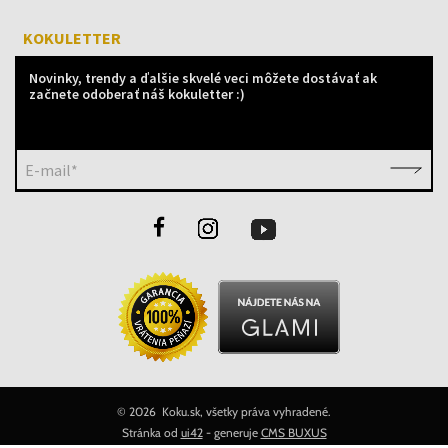
KOKULETTER
Novinky, trendy a ďalšie skvelé veci môžete dostávať ak
začnete odoberať náš kokuletter :)
E-mail*
©
2026 Koku.sk, všetky práva vyhradené.
Stránka od
ui42
- generuje
CMS BUXUS