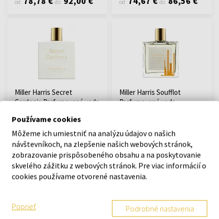
78,78 €
92,00 €
74,67 €
86,56 €
od
do
od
do
Miller Harris Secret
Miller Harris Soufflot
Gardenia Parfumovaná voda
Parfumovaná voda
Od 50ml - do 100ml
100ml - Parfumované vody -
Používame cookies
Unisex
Môžeme ich umiestniť na analýzu údajov o našich
Na sklade
Na sklade
návštevníkoch, na zlepšenie našich webových stránok,
zobrazovanie prispôsobeného obsahu a na poskytovanie
67,90 €
94,47 €
112,80 €
skvelého zážitku z webových stránok. Pre viac informácií o
od
do
cookies používame otvorené nastavenia.
Poprieť
Podrobné nastavenia