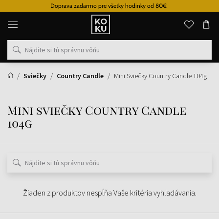
Doprava zadarmo pre všetky hodinky od 80€
Originálne
parfémy
a
hodinky
na
jednom
mieste
Sviečky
Country Candle
Mini Sviečky Country Candle 104g
Mini sviečky Country Candle
104g
Žiaden z produktov nespĺňa Vaše kritéria vyhľadávania.