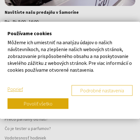
Navštívte našu predajňu v Šamoríne
Po - Pi: 8:00 - 16:00
Na Bratislavskej 64/76, Šamorín, 931 01
Používame cookies
Môžeme ich umiestniť na analýzu údajov o našich
návštevníkoch, na zlepšenie našich webových stránok,
VŠETKO O NÁKUPE
zobrazovanie prispôsobeného obsahu a na poskytovanie
skvelého zážitku z webových stránok. Pre viac informácií o
Vernostný systém
cookies používame otvorené nastavenia.
Všeobecné obchodné podmienky
Ochrana osobných údajov
Poprieť
Podrobné nastavenia
Reklamačný formulár
Spôsob doručenia
Povoliť všetko
Kedy obdržím objednaný tovar?
Prečo parfumy od nás?
Čo je tester u parfumov?
Vodotesnosť hodiniek