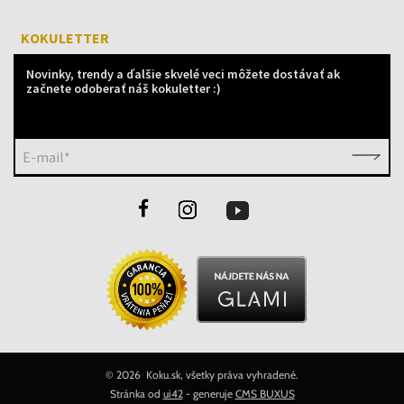
KOKULETTER
Novinky, trendy a ďalšie skvelé veci môžete dostávať ak
začnete odoberať náš kokuletter :)
E-mail*
©
2026 Koku.sk, všetky práva vyhradené.
Stránka od
ui42
- generuje
CMS BUXUS