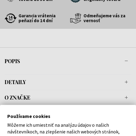
Garancia vrátenia
Odmeňujeme vás za
peňazí do 14 dní
vernosť
POPIS
DETAILY
O ZNAČKE
Používame cookies
Môžeme ich umiestniť na analýzu údajov o našich
Náš výber na mieru presne pre
návštevníkoch, na zlepšenie našich webových stránok,