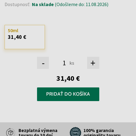
Dostupnosť:
Na sklade
(Odošleme do: 11.08.2026)
50ml
31,40 €
-
+
ks
31,40 €
PRIDAŤ DO KOŠÍKA
Bezplatná výmena
100% garancia
tovaru do 30 dní
originality tovaru