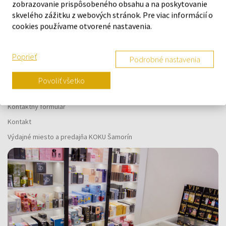
vás
zobrazovanie prispôsobeného obsahu a na poskytovanie
skvelého zážitku z webových stránok. Pre viac informácií o
cookies používame otvorené nastavenia.
Poprieť
Podrobné nastavenia
O SPOLOČNOSTI
Povoliť všetko
O nás
Kontaktný formulár
Kontakt
Výdajné miesto a predajňa KOKU Šamorín