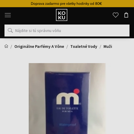
Doprava zadarmo pre všetky hodinky od 80€
Originálne
parfémy
a
hodinky
na
jednom
mieste
Originálne Parfémy A Vône
Toaletné Vody
Muži