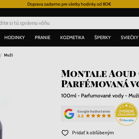
Doprava zadarmo pre všetky hodinky od 80€
HODINKY
PRANIE
KOZMETIKA
ŠPERKY
SVIEČKY
Muži
Montale Aoud 
Parfémovaná v
100ml - Parfumované vody - Muž
Google hodnotenie
4.8
Pridať k obľúbeným