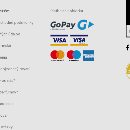
ystém
Platba na dobierku
bchodné podmienky
e
ných údajov
ormulár
enia
objednaný tovar?
h
 od nás?
u parfumov?
hodiniek
tovar
 otázky