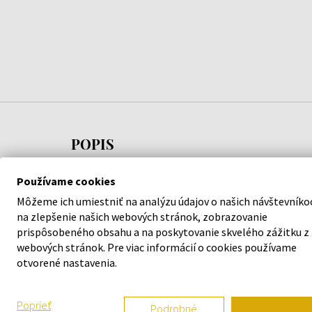
POPIS
Montale Aoud Cuir d’Arabie je orientálna vôňa pre
Používame cookies
mužov s výraznými akordmi dreva oud a kože. Táto
Môžeme ich umiestniť na analýzu údajov o našich návštevníko
parfémovaná voda francúzskej značky parfémov,
na zlepšenie našich webových stránok, zobrazovanie
špecifickej najmä láskou k vôňam z Orientu a
prispôsobeného obsahu a na poskytovanie skvelého zážitku z
webových stránok. Pre viac informácií o cookies používame
Arábie a ich kúzelnej histórii, ponúka obľúbenú
otvorené nastavenia.
vôňu dreva oud v úchvatnom spojení s kožou a
ďalšími akordmi v bohatej a hlbokej kompozícii.
Rovnako ako všetkým vôňam značky Montale i
Poprieť
Podrobné