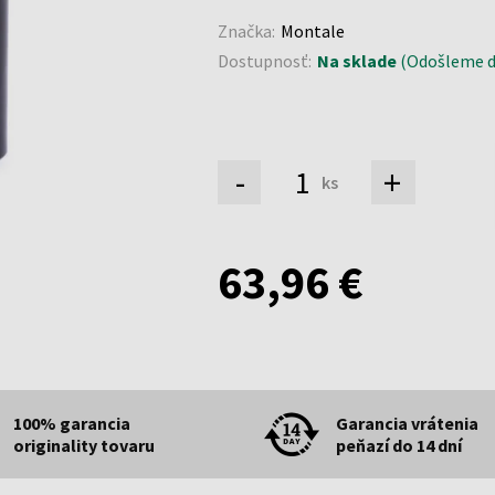
Značka:
Montale
Dostupnosť:
Na sklade
(Odošleme do
-
+
ks
63,96 €
100% garancia
Garancia vrátenia
originality tovaru
peňazí do 14 dní