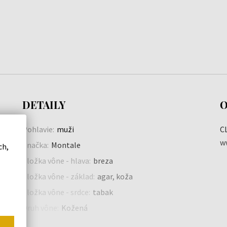
DETAILY
O
Pohlavie:
muži
C
w
Značka:
Montale
ch,
Zložka vône - hlava:
breza
Zložka vône - základ:
agar, koža
Zložka vône - srdce:
tabak
Druh vône:
Kožená