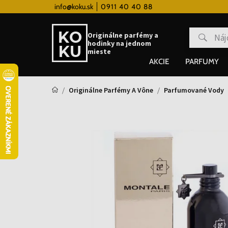
 hodinky od 80€
info@koku.sk
0911 40 40 88
Vernostný systém
Originálne parfémy a
hodinky na jednom
mieste
AKCIE
PARFUMY
Originálne Parfémy A Vône
Parfumované Vody