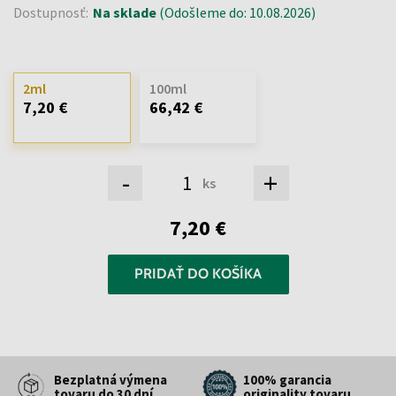
Dostupnosť:
Na sklade
(Odošleme do: 10.08.2026)
2ml
100ml
7,20 €
66,42 €
-
+
ks
7,20 €
PRIDAŤ DO KOŠÍKA
Bezplatná výmena
100% garancia
tovaru do 30 dní
originality tovaru