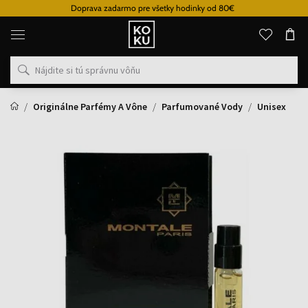
Doprava zadarmo pre všetky hodinky od 80€
Originálne
parfémy
a
hodinky
na
jednom
mieste
Originálne Parfémy A Vône
Parfumované Vody
Unisex