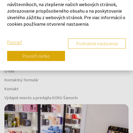
návštevníkoch, na zlepšenie našich webových stránok,
Náš výber na mieru presne pre
zobrazovanie prispôsobeného obsahu a na poskytovanie
skvelého zážitku z webových stránok. Pre viac informácií o
vás
cookies používame otvorené nastavenia.
Poprieť
Podrobné nastavenia
Povoliť všetko
O SPOLOČNOSTI
O nás
Kontaktný formulár
Kontakt
Výdajné miesto a predajňa KOKU Šamorín