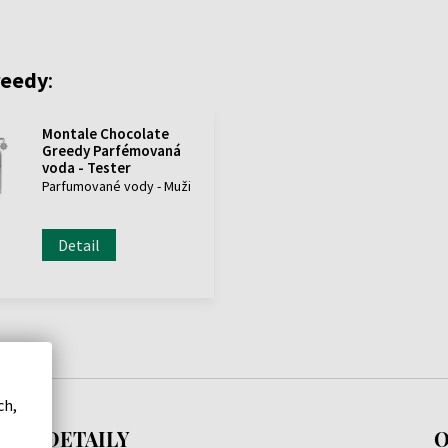
reedy
:
Montale Chocolate
Greedy Parfémovaná
voda - Tester
Parfumované vody - Muži
Detail
ch,
DETAILY
O