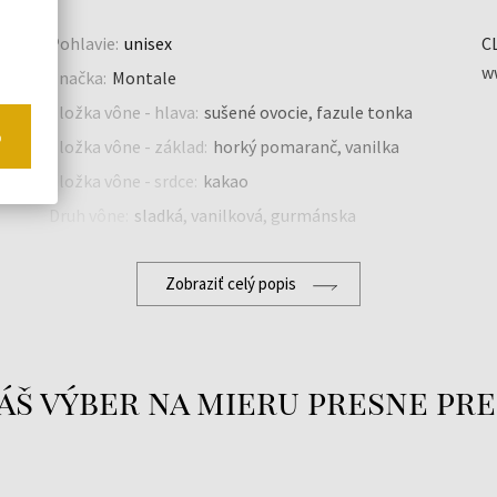
Pohlavie:
unisex
C
w
Značka:
Montale
Zložka vône - hlava:
sušené ovocie, fazule tonka
o
Zložka vône - základ:
horký pomaranč, vanilka
Zložka vône - srdce:
kakao
a
Druh vône:
sladká, vanilková, gurmánska
Zobraziť celý popis
áš výber na mieru presne pre
,