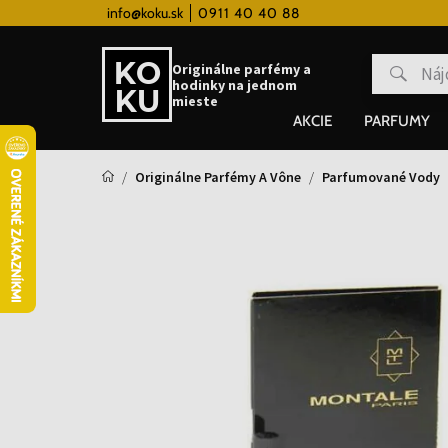
 hodinky od 80€
info@koku.sk
0911 40 40 88
Vernostný systém
Originálne parfémy a
hodinky na jednom
mieste
AKCIE
PARFUMY
Originálne Parfémy A Vône
Parfumované Vody