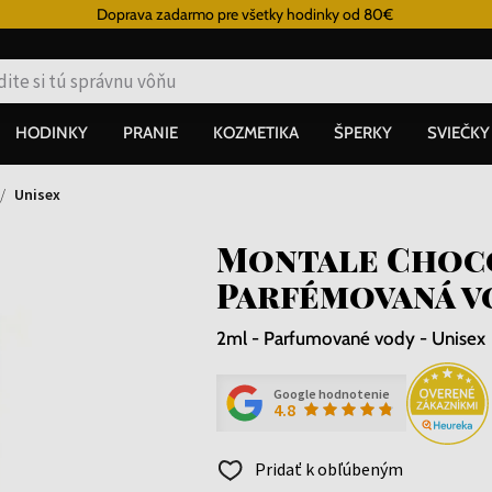
Doprava zadarmo pre všetky hodinky od 80€
HODINKY
PRANIE
KOZMETIKA
ŠPERKY
SVIEČKY
Unisex
Montale Choc
Parfémovaná v
2ml - Parfumované vody - Unisex
Google hodnotenie
4.8
Pridať k obľúbeným