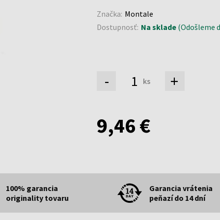
Značka:
Montale
Dostupnosť:
Na sklade
(Odošleme do
-
+
ks
9,46 €
100% garancia
Garancia vrátenia
originality tovaru
peňazí do 14 dní