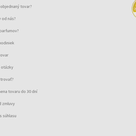
objednaný tovar?
 od nás?
u parfumov?
hodiniek
tovar
 otázky
strovať?
ena tovaru do 30 dní
d zmluvy
m
s súhlasu