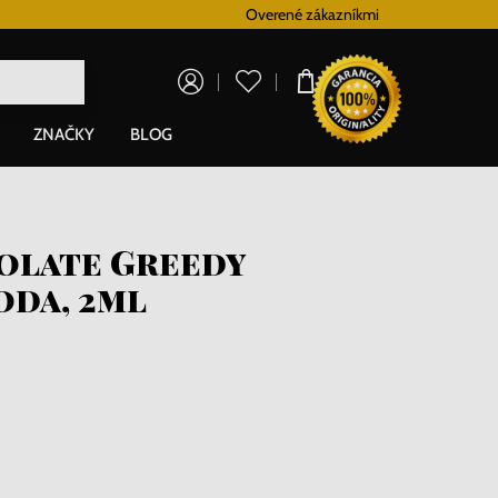
Vernostný systém
Overené zákazníkmi
Doprava zadarm
0,00 €
ZNAČKY
BLOG
olate Greedy
oda, 2ml