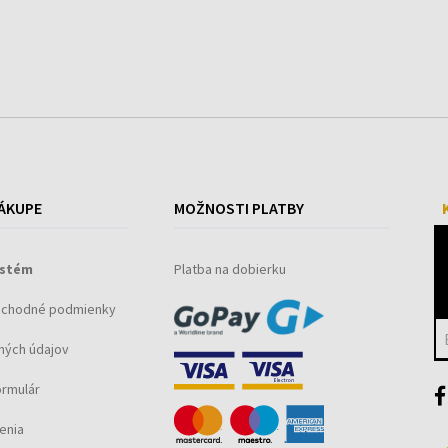
h
ÁKUPE
MOŽNOSTI PLATBY
ystém
Platba na dobierku
bchodné podmienky
ných údajov
ormulár
enia