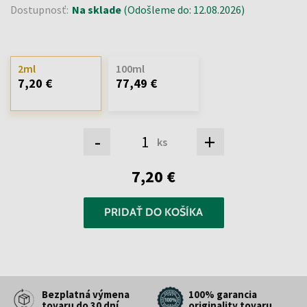
Dostupnosť:
Na sklade
(Odošleme do: 12.08.2026)
2ml
100ml
7,20 €
77,49 €
-
+
ks
7,20 €
PRIDAŤ DO KOŠÍKA
Bezplatná výmena
100% garancia
tovaru do 30 dní
originality tovaru