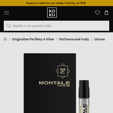
Doprava zadarmo pre všetky hodinky od 80€
Originálne
parfémy
a
hodinky
na
jednom
mieste
Originálne Parfémy A Vône
Parfumované Vody
Unisex