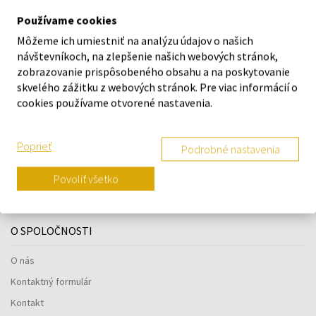
DETAILY
Používame cookies
Môžeme ich umiestniť na analýzu údajov o našich
O ZNAČKE
návštevníkoch, na zlepšenie našich webových stránok,
zobrazovanie prispôsobeného obsahu a na poskytovanie
skvelého zážitku z webových stránok. Pre viac informácií o
cookies používame otvorené nastavenia.
Náš výber na mieru presne pre
vás
Poprieť
Podrobné nastavenia
Povoliť všetko
O SPOLOČNOSTI
O nás
Kontaktný formulár
Kontakt