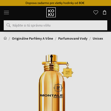
Doprava zadarmo pre všetky hodinky od 80€
Originálne
parfémy
a
hodinky
na
jednom
mieste
Originálne Parfémy A Vône
Parfumované Vody
Unisex