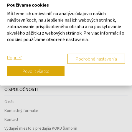
Používame cookies
O ZNAČKE
Môžeme ich umiestniť na analýzu údajov o našich
návštevníkoch, na zlepšenie našich webových stránok,
zobrazovanie prispôsobeného obsahu a na poskytovanie
skvelého zážitku z webových stránok. Pre viac informácií o
cookies používame otvorené nastavenia.
Náš výber na mieru presne pre
vás
Poprieť
Podrobné nastavenia
Povoliť všetko
O SPOLOČNOSTI
O nás
Kontaktný formulár
Kontakt
Výdajné miesto a predajňa KOKU Šamorín