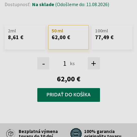
Dostupnosť:
Na sklade
(Odošleme do: 11.08.2026)
2ml
50 ml
100ml
8,61 €
62,00 €
77,49 €
-
+
ks
62,00 €
PRIDAŤ DO KOŠÍKA
Bezplatná výmena
100% garancia
tovaru do 30 dní
originality tovaru