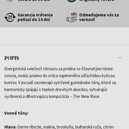
Garancia vrátenia
Odmeňujeme vás za
peňazí do 14 dní
vernosť
POPIS
Energetická sviežosť citrusov sa prelína so šťavnatými tónmi
ovocia, vedúc priamo do srdca naplneného ušľachtilou kyticou
kvetov. V pozadí zaznievajú vytržené gurmánske tóny, ktoré sa
harmonicky spájajú s teplom drevitých akordov, vytvárajúc
vycibrenú a dlhotrvajúcu kompozíciu – The New Rose.
Vonné tóny:
Hlava:
čierne ríbezle, malina, broskyňa, bulharská ruža, citrón