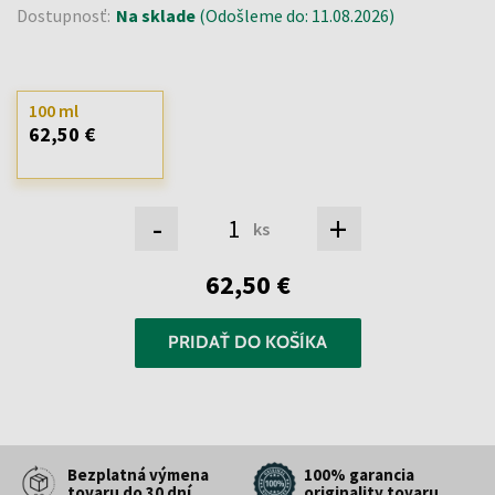
Dostupnosť:
Na sklade
(Odošleme do: 11.08.2026)
100 ml
62,50 €
-
+
ks
62,50 €
PRIDAŤ DO KOŠÍKA
Bezplatná výmena
100% garancia
tovaru do 30 dní
originality tovaru