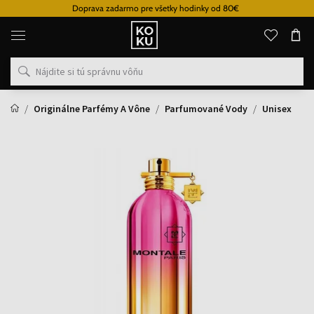
Doprava zadarmo pre všetky hodinky od 80€
Originálne
parfémy
a
hodinky
na
jednom
mieste
Originálne Parfémy A Vône
Parfumované Vody
Unisex