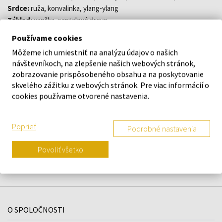
Srdce:
ruža, konvalinka, ylang-ylang
Základ:
vanilka, santalové drevo
Používame cookies
DETAILY
Môžeme ich umiestniť na analýzu údajov o našich
návštevníkoch, na zlepšenie našich webových stránok,
zobrazovanie prispôsobeného obsahu a na poskytovanie
O ZNAČKE
skvelého zážitku z webových stránok. Pre viac informácií o
cookies používame otvorené nastavenia.
Poprieť
Podrobné nastavenia
Náš výber na mieru presne pre
vás
Povoliť všetko
O SPOLOČNOSTI