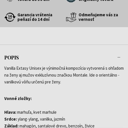
Garancia vrátenia
Odmeňujeme vás za
peňazí do 14 dní
vernosť
POPIS
Vanilla Extasy Unisex je výnimočná kompozícia vytvorená s ohľadom
na ženy aj mužov exkluzívnou značkou Montale. Ide o orientálno -
vanilkovú vôňu určenú pre ženy.
Vonné zložky:
Hlava:
marhuľa, kvet marhule
Srdce:
ylang-ylang, vanilka, jazmín
Základ:
mahagón, santalové drevo, benzoín, živice