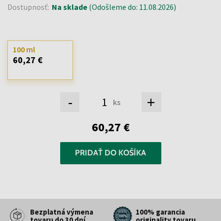
Dostupnosť:
Na sklade
(Odošleme do: 11.08.2026)
100 ml
60,27 €
-
+
ks
60,27 €
PRIDAŤ DO KOŠÍKA
Bezplatná výmena
100% garancia
tovaru do 30 dní
originality tovaru