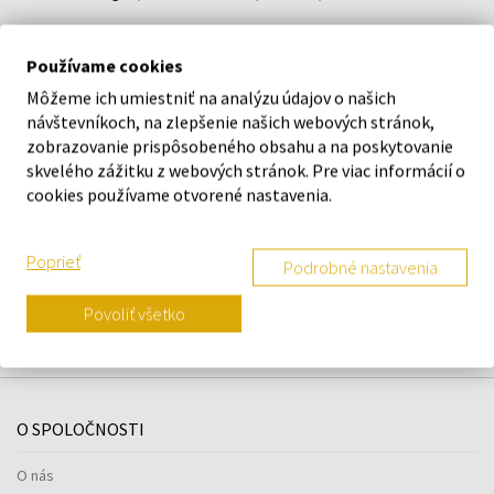
Používame cookies
DETAILY
Môžeme ich umiestniť na analýzu údajov o našich
návštevníkoch, na zlepšenie našich webových stránok,
O ZNAČKE
zobrazovanie prispôsobeného obsahu a na poskytovanie
skvelého zážitku z webových stránok. Pre viac informácií o
cookies používame otvorené nastavenia.
Náš výber na mieru presne pre
Poprieť
Podrobné nastavenia
vás
Povoliť všetko
O SPOLOČNOSTI
O nás